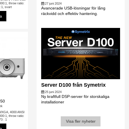
000:1, throw ratio:
27 juni 2024
 :1, svart
Avancerade USB-lösningar för lång
räckvidd och effektiv hantering.
sa
Server D100 från Symetrix
25 juni 2024
Ny kraftfull DSP-server för storskaliga
50
installationer
tek
 WXGA, 4000 ANSI
00:1, throw ratio:
73 : 1
Visa fler nyheter
sa