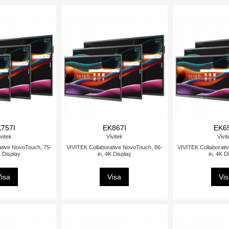
757I
EK867I
EK6
vitek
Vivitek
Vivi
ative NovoTouch, 75-
VIVITEK Collaborative NovoTouch, 86-
VIVITEK Collaborati
K Display
in, 4K Display
in, 4K D
isa
Visa
Vi