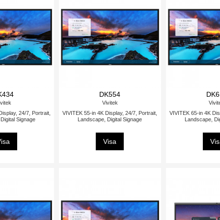
K434
DK554
DK6
vitek
Vivitek
Vivi
splay, 24/7, Portrait,
VIVITEK 55-in 4K Display, 24/7, Portrait,
VIVITEK 65-in 4K Disp
Digital Signage
Landscape, Digital Signage
Landscape, Dig
isa
Visa
Vi