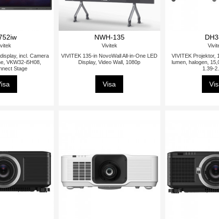
752iw
NWH-135
DH3
vitek
Vivitek
Vivi
display, incl. Camera
VIVITEK 135-in NovoWall All-in-One LED
VIVITEK Projektor,
ne, VKW32-i5H08,
Display, Video Wall, 1080p
lumen, halogen, 15,0
nect Stage
1.39-2
isa
Visa
Vi