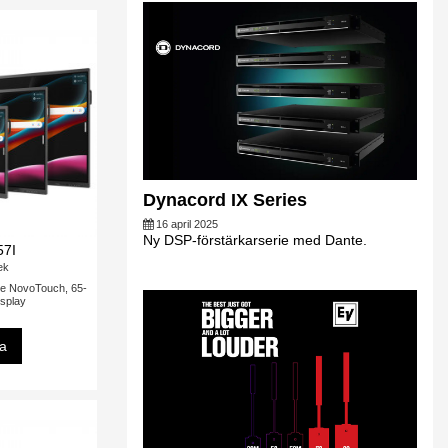
Dynacord IX Series
16 april 2025
Ny DSP-förstärkarserie med Dante.
57I
tek
ve NovoTouch, 65-
isplay
sa