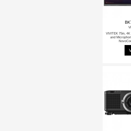
BK
Vi
VIVITEK 75in, 4K 
and Micropho
NovoCon
V