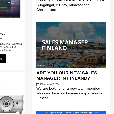
presentationsswitch med HDMI- och USB-
C-ingångar, AirPlay, Miracast och
Chromecast.
2iw
tek
play, incl. Camera
 VKW32-i5H08,
ct Stage
sa
ARE YOU OUR NEW SALES
MANAGER IN FINLAND?
13 januari 2025
We are looking for a new team member
who can drive our business expansion in
Finland.