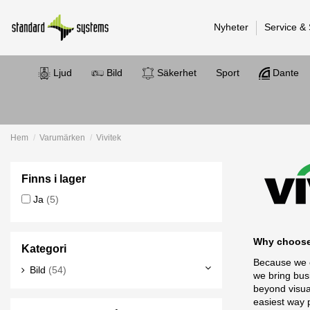
Nyheter
Service &
Ljud
Bild
Säkerhet
Sport
Dante
Hem
Varumärken
Vivitek
Finns i lager
Ja
(5)
Why choose
Kategori
Because we c
Bild
(54)
we bring busi
beyond visua
easiest way 