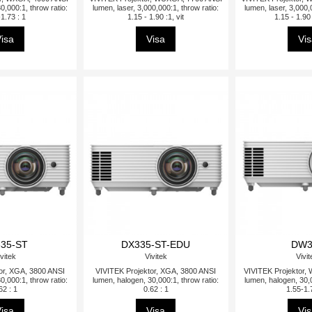
0,000:1, throw ratio:
lumen, laser, 3,000,000:1, throw ratio:
lumen, laser, 3,000,
1.73 : 1
1.15 - 1.90 :1, vit
1.15 - 1.90
isa
Visa
Vi
35-ST
DX335-ST-EDU
DW3
vitek
Vivitek
Vivi
or, XGA, 3800 ANSI
VIVITEK Projektor, XGA, 3800 ANSI
VIVITEK Projektor,
0,000:1, throw ratio:
lumen, halogen, 30,000:1, throw ratio:
lumen, halogen, 30,0
62 : 1
0.62 : 1
1.55-1.
isa
Visa
Vi