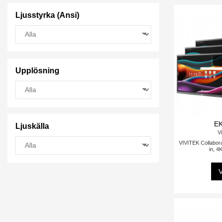
Ljusstyrka (Ansi)
Upplösning
EK
Ljuskälla
Vi
VIVITEK Collabor
in, 4
V