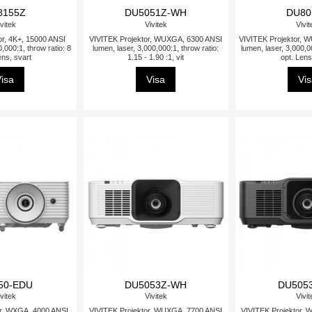
8155Z
DU5051Z-WH
DU80
vitek
Vivitek
Vivi
or, 4K+, 15000 ANSI
VIVITEK Projektor, WUXGA, 6300 ANSI
VIVITEK Projektor, 
,000:1, throw ratio: 8
lumen, laser, 3,000,000:1, throw ratio:
lumen, laser, 3,000,0
ens, svart
1.15 - 1.90 :1, vit
opt. Lens
isa
Visa
Vi
50-EDU
DU5053Z-WH
DU505
vitek
Vivitek
Vivi
or, WXGA, 4000 ANSI
VIVITEK Projektor, WUXGA, 7700 ANSI
VIVITEK Projektor,