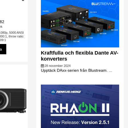
82
tek
 1080p, 5000 ANSI
00:1, throw ratio:
.09:1
sa
Kraftfulla och flexibla Dante AV-
konverters
28 november 2024
Upptäck DAxx-serien från Blustream. ...