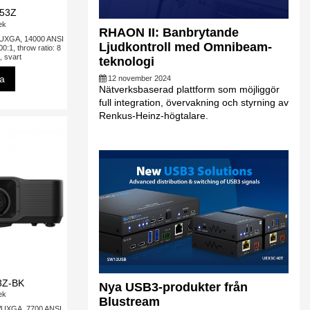
53Z
tek
RHAON II: Banbrytande
WUXGA, 14000 ANSI
Ljudkontroll med Omnibeam-
00:1, throw ratio: 8
, svart
teknologi
sa
12 november 2024
Nätverksbaserad plattform som möjliggör
full integration, övervakning och styrning av
Renkus-Heinz-högtalare.
3Z-BK
Nya USB3-produkter från
tek
Blustream
 WUXGA, 7700 ANSI