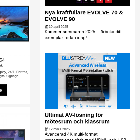
Nya kraftfullare EVOLVE 70 &
EVOLVE 90
10 april 2025
Kommer sommaren 2025 - förboka ditt
exemplar redan idag!
54
tek
lay, 24/7, Portrait,
ital Signage
sa
Ultimat AV-lösning för
mötesrum och klassrum
12 mars 2025
Avancerad 4K multi-format