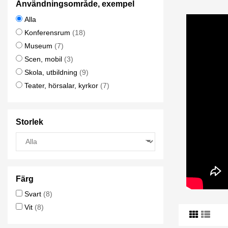
Användningsområde, exempel
Alla
Konferensrum
(18)
Museum
(7)
Scen, mobil
(3)
Skola, utbildning
(9)
Teater, hörsalar, kyrkor
(7)
Storlek
Färg
Svart
(8)
Vit
(8)