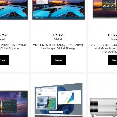
K754
DK854
BK65
vitek
Vivitek
Vivi
splay, 24/7, Portrait,
VIVITEK 85-in 4K Display, 24/7, Portrait,
VIVITEK 65in, 4K dis
Digital Signage
Landscape, Digital Signage
and Microphone,
NovoConne
isa
Visa
Vi