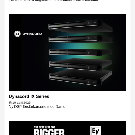
Dynacord IX Series
16 april 2025
Ny DSP-förstärkarserie med Dante.