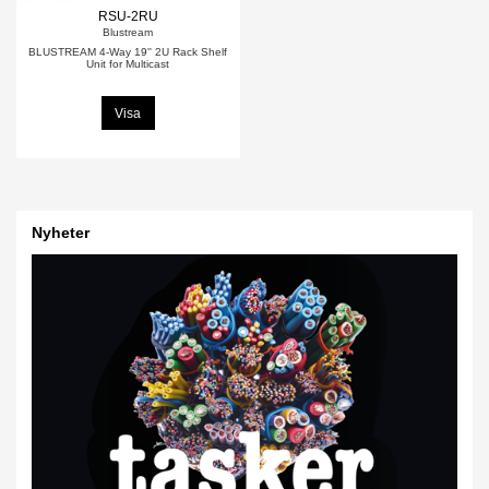
RSU-2RU
Blustream
BLUSTREAM 4-Way 19'' 2U Rack Shelf
Unit for Multicast
Visa
Nyheter