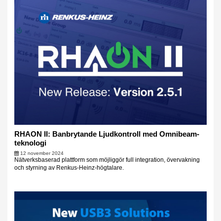
RHAON II: Banbrytande Ljudkontroll med Omnibeam-
teknologi
12 november 2024
Nätverksbaserad plattform som möjliggör full integration, övervakning
och styrning av Renkus-Heinz-högtalare.