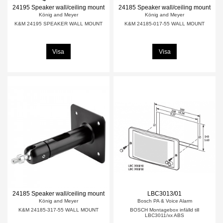
24195 Speaker wall/ceiling mount
24185 Speaker wall/ceiling mount
König and Meyer
König and Meyer
K&M 24195 SPEAKER WALL MOUNT
K&M 24185-017-55 WALL MOUNT
Visa
Visa
24185 Speaker wall/ceiling mount
LBC3013/01
König and Meyer
Bosch PA & Voice Alarm
K&M 24185-317-55 WALL MOUNT
BOSCH Montagebox infälld till
LBC3011/xx ABS