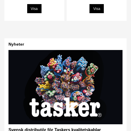
Visa
Visa
Nyheter
Svensk distributör för Taskers kvalitetskablar