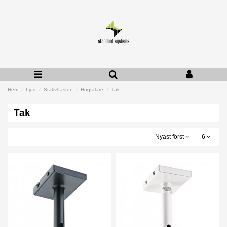
Hem
Ljud
Stativ/fästen
Högtalare
Tak
Tak
Nyast först
6