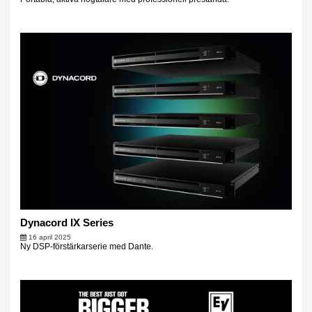
Dynacord IX Series
16 april 2025
Ny DSP-förstärkarserie med Dante.