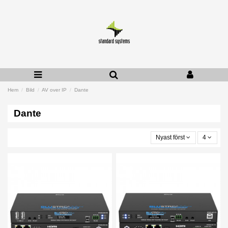
Hem
Bild
AV over IP
Dante
Dante
Nyast först
4