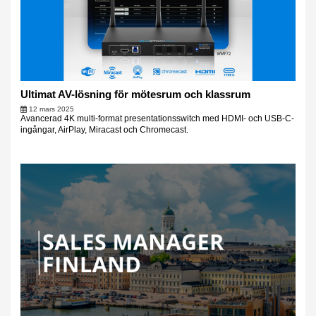
Ultimat AV-lösning för mötesrum och klassrum
12 mars 2025
Avancerad 4K multi-format presentationsswitch med HDMI- och USB-C-
ingångar, AirPlay, Miracast och Chromecast.