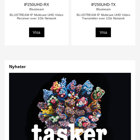
IP250UHD-RX
IP250UHD-TX
Blustream
Blustream
BLUSTREAM IP Multicast UHD Video
BLUSTREAM IP Multicast UHD Video
Receiver over 1Gb Network
Transmitter over 1Gb Network
Visa
Visa
Nyheter