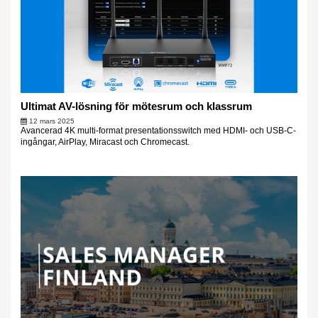
Ultimat AV-lösning för mötesrum och klassrum
12 mars 2025
Avancerad 4K multi-format presentationsswitch med HDMI- och USB-C-
ingångar, AirPlay, Miracast och Chromecast.