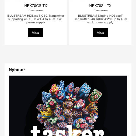
HEX70CS-TX
HEX70SL-TX
Blustream
Blustream
BLUSTREAM HDBaseT CSC Transmitter
BLUSTREAM Slimline HDBaseT
supporting 4K 60Hz 4:4:4 to 40m, excl.
Transmitter - 4K 60Hz 4:2:0 up to 40m,
power supply
excl. power supply
Visa
Visa
Nyheter