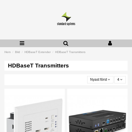
Hem
Bild
HDBaseT Extender
HDBaseT Transmitters
HDBaseT Transmitters
Nyast först
4