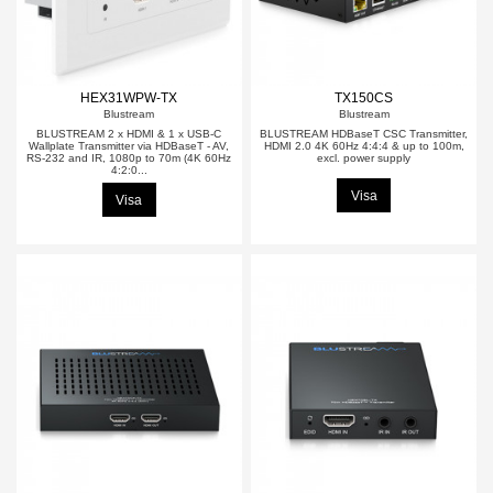
HEX31WPW-TX
TX150CS
Blustream
Blustream
BLUSTREAM 2 x HDMI & 1 x USB-C
BLUSTREAM HDBaseT CSC Transmitter,
Wallplate Transmitter via HDBaseT - AV,
HDMI 2.0 4K 60Hz 4:4:4 & up to 100m,
RS-232 and IR, 1080p to 70m (4K 60Hz
excl. power supply
4:2:0...
Visa
Visa