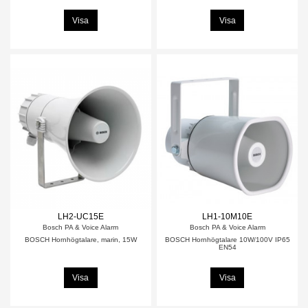
Visa
Visa
LH2-UC15E
LH1-10M10E
Bosch PA & Voice Alarm
Bosch PA & Voice Alarm
BOSCH Hornhögtalare, marin, 15W
BOSCH Hornhögtalare 10W/100V IP65
EN54
Visa
Visa