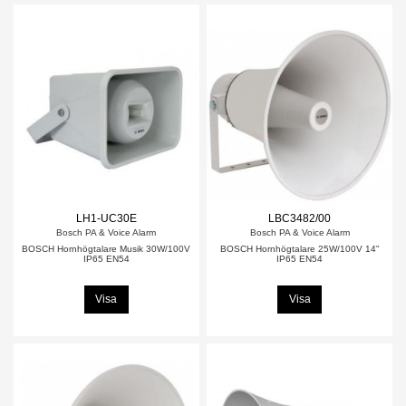
LH1-UC30E
LBC3482/00
Bosch PA & Voice Alarm
Bosch PA & Voice Alarm
BOSCH Hornhögtalare Musik 30W/100V
BOSCH Hornhögtalare 25W/100V 14"
IP65 EN54
IP65 EN54
Visa
Visa