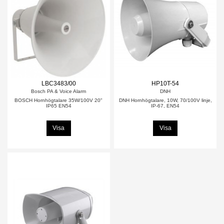
LBC3483/00
HP10T-54
Bosch PA & Voice Alarm
DNH
BOSCH Hornhögtalare 35W/100V 20"
DNH Hornhögtalare, 10W, 70/100V linje,
IP65 EN54
IP-67, EN54
Visa
Visa