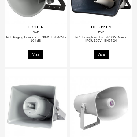
HD 21EN
HD 6045EN
RCF
RCF
RCF Paging Horn - IP66, 30W - EN54-24 -
RCF Fiberglass Horn, 4x50W Drivers,
104 dB
IP65, 100V - EN54-24
Visa
Visa