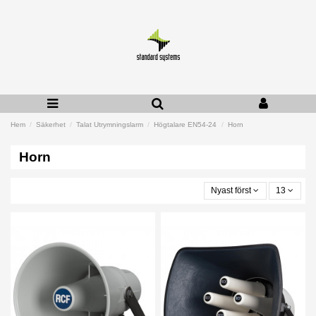
Hem
Säkerhet
Talat Utrymningslarm
Högtalare EN54-24
Horn
Horn
Nyast först
13