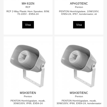
MH 61EN
APH10T/ENC
RCF
Penton
RCF 2-Way Plastic Horn Speaker, 60W,
PENTON Hornhögtalare, 10W/100V,
70-100V - EN54-24
EN54-24, IP67, kondensator, vit
Visa
Visa
MSH30T/EN
MSH30T/ENC
Penton
Penton
PENTON Hornhögtalare, musik,
PENTON Hornhögtalare, musik,
30W/100V, IP66, EN54-24
30W/100V, IP66, EN54-24, kondensator