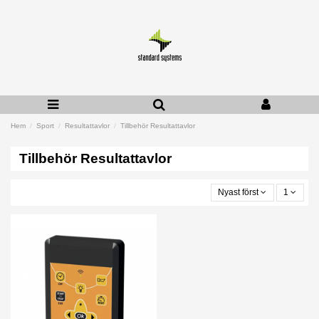
Hem
Sport
Resultattavlor
Tillbehör Resultattavlor
Tillbehör Resultattavlor
Nyast först
1