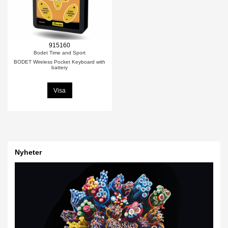
915160
Bodet Time and Sport
BODET Wireless Pocket Keyboard with
battery
Visa
Nyheter