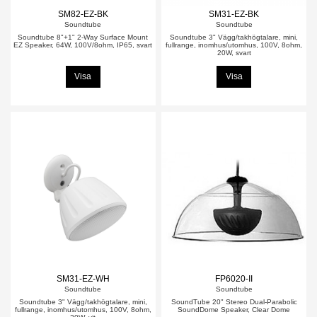
SM82-EZ-BK
SM31-EZ-BK
Soundtube
Soundtube
Soundtube 8"+1" 2-Way Surface Mount
Soundtube 3" Vägg/takhögtalare, mini,
EZ Speaker, 64W, 100V/8ohm, IP65, svart
fullrange, inomhus/utomhus, 100V, 8ohm,
20W, svart
Visa
Visa
SM31-EZ-WH
FP6020-II
Soundtube
Soundtube
Soundtube 3" Vägg/takhögtalare, mini,
SoundTube 20" Stereo Dual-Parabolic
fullrange, inomhus/utomhus, 100V, 8ohm,
SoundDome Speaker, Clear Dome