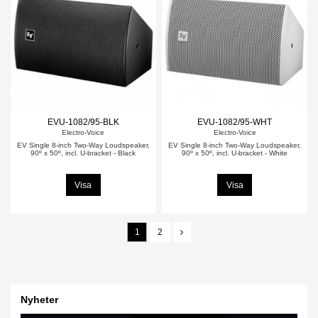
EVU-1082/95-BLK
EVU-1082/95-WHT
Electro-Voice
Electro-Voice
EV Single 8-inch Two-Way Loudspeaker,
EV Single 8-inch Two-Way Loudspeaker,
90º x 50º, incl. U-bracket - Black
90º x 50º, incl. U-bracket - White
Visa
Visa
1
2
Nyheter