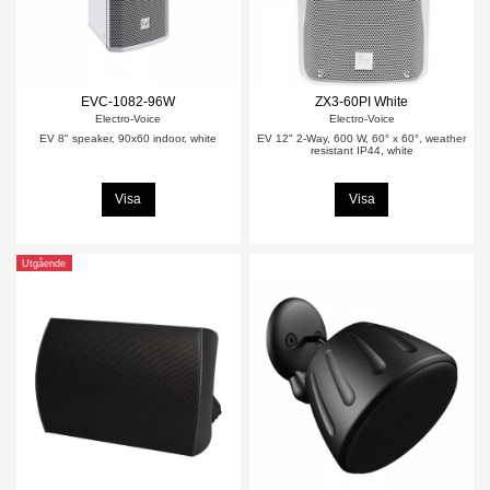
EVC-1082-96W
ZX3-60PI White
Electro-Voice
Electro-Voice
EV 8" speaker, 90x60 indoor, white
EV 12" 2-Way, 600 W, 60° x 60°, weather
resistant IP44, white
Visa
Visa
Utgående