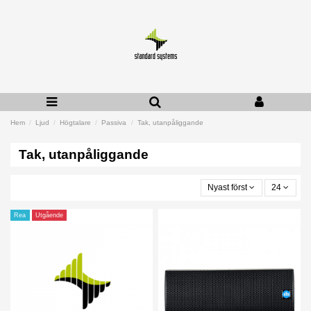
Hem
Ljud
Högtalare
Passiva
Tak, utanpåliggande
Tak, utanpåliggande
Nyast först
24
Rea
Utgående