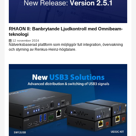
RHAON II: Banbrytande Ljudkontroll med Omnibeam-
teknologi
12 november 2024
Nätverksbaserad plattform som möjliggör full integration, övervakning
och styrning av Renkus-Heinz-högtalare.