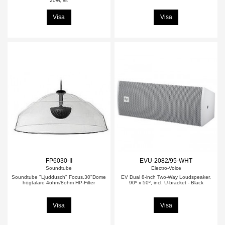
20W, vit
Visa
Visa
FP6030-II
EVU-2082/95-WHT
Soundtube
Electro-Voice
Soundtube "Ljuddusch" Focus.30"Dome
EV Dual 8-inch Two-Way Loudspeaker,
högtalare 4ohm/8ohm HP-Filter
90º x 50º, incl. U-bracket - Black
Visa
Visa