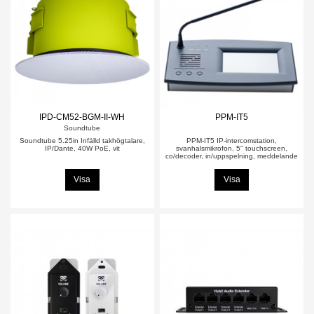
IPD-CM52-BGM-II-WH
PPM-IT5
Soundtube
Soundtube 5.25in Infälld takhögtalare,
PPM-IT5 IP-intercomstation,
IP/Dante, 40W PoE, vit
svanhalsmikrofon, 5" touchscreen,
co/decoder, in/uppspelning, meddelande
Visa
Visa