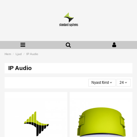
Hem
Ljud
IP Audio
IP Audio
Nyast först
24