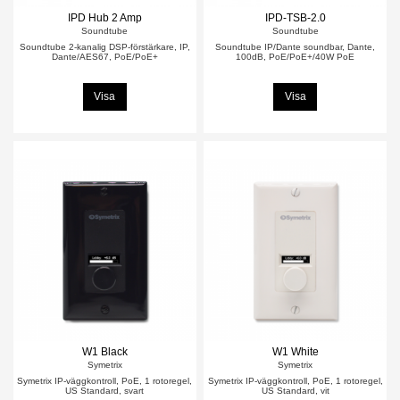
IPD Hub 2 Amp
IPD-TSB-2.0
Soundtube
Soundtube
Soundtube 2-kanalig DSP-förstärkare, IP,
Soundtube IP/Dante soundbar, Dante,
Dante/AES67, PoE/PoE+
100dB, PoE/PoE+/40W PoE
Visa
Visa
W1 Black
W1 White
Symetrix
Symetrix
Symetrix IP-väggkontroll, PoE, 1 rotoregel,
Symetrix IP-väggkontroll, PoE, 1 rotoregel,
US Standard, svart
US Standard, vit