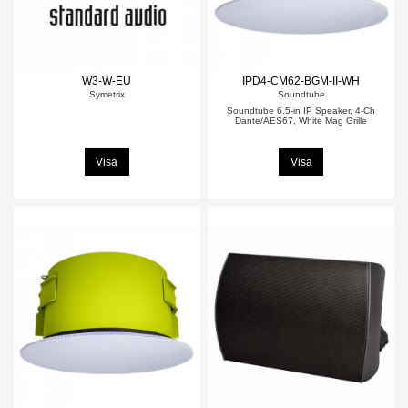
W3-W-EU
IPD4-CM62-BGM-II-WH
Symetrix
Soundtube
Soundtube 6.5-in IP Speaker, 4-Ch
Dante/AES67, White Mag Grille
Visa
Visa