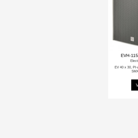
EVH-115
Elect
EV 40 x 30, PI-
SMX
V