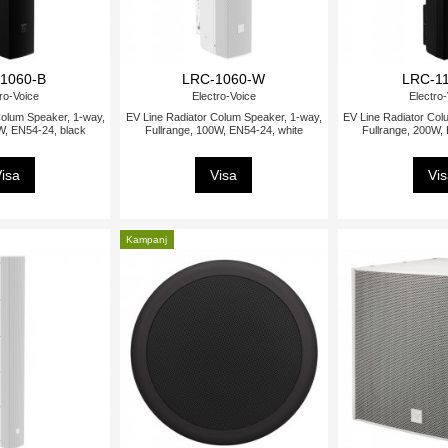
1060-B
LRC-1060-W
LRC-1
ro-Voice
Electro-Voice
Electro
Colum Speaker, 1-way,
EV Line Radiator Colum Speaker, 1-way,
EV Line Radiator Col
W, EN54-24, black
Fullrange, 100W, EN54-24, white
Fullrange, 200W,
isa
Visa
Vi
Kampanj