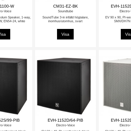
1100-W
CM31-EZ-BK
EVH-1152
ro-Voice
Soundtube
Electro
Colum Speaker, 1-way,
SoundTube 3-in infälld högtalare,
EV 90 x 90, PI-we
W, EN54-24, white
inomhus/utomhus, svart
SMX/DH7N 
isa
Visa
Vi
2S/99-PIB
EVH-1152D/64-PIB
EVH-1152
ro-Voice
Electro-Voice
Electro