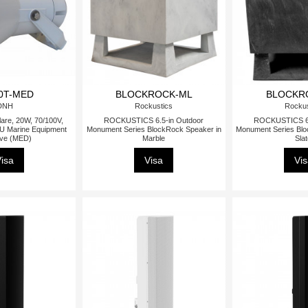
0T-MED
BLOCKROCK-ML
BLOCKR
DNH
Rockustics
Rockus
are, 20W, 70/100V,
ROCKUSTICS 6.5-in Outdoor
ROCKUSTICS 6.
EU Marine Equipment
Monument Series BlockRock Speaker in
Monument Series Blo
ive (MED)
Marble
Sla
isa
Visa
Vi