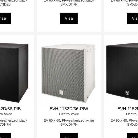
weatherized, black
EV 60 x 40, PI-weatherized, black
EV 60 x 40, PI-we
/ND2B
SMX/DH7N
SMX/
isa
Visa
Vi
2D/66-PIB
EVH-1152D/66-PIW
EVH-1152
ro-Voice
Electro-Voice
Electro
weatherized, black
EV 60 x 60, PI-weatherized, white
EV 90 x 40, PI-we
/DH7N
SMX/DH7N
SMX/