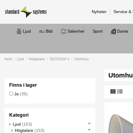
Nyheter
Service &
Ljud
Bild
Säkerhet
Sport
Dante
Hem
Ljud
Högtalare
50/70/100 V
Utomhus
Utomhu
Finns i lager
Ja
(35)
Kategori
Ljud
(153)
Högtalare
(153)