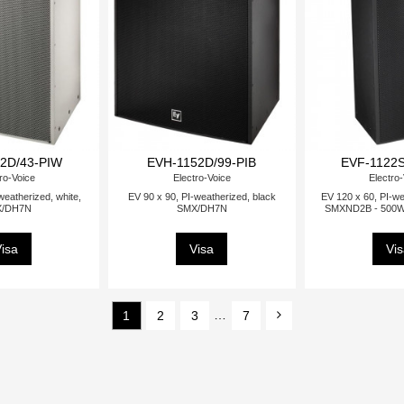
2D/43-PIW
EVH-1152D/99-PIB
EVF-1122S
ro-Voice
Electro-Voice
Electro
weatherized, white,
EV 90 x 90, PI-weatherized, black
EV 120 x 60, PI-we
/DH7N
SMX/DH7N
SMXND2B - 500W
isa
Visa
Vi
1
2
3
…
7