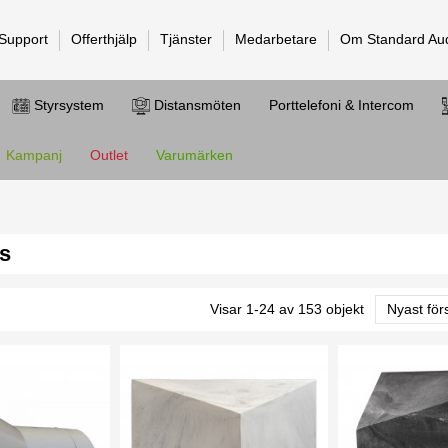
 Support
Offerthjälp
Tjänster
Medarbetare
Om Standard Au
Styrsystem
Distansmöten
Porttelefoni & Intercom
Kampanj
Outlet
Varumärken
s
Visar 1-24 av 153 objekt
Nyast för