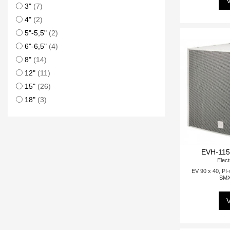
V
3"
(7)
4"
(2)
5"-5,5"
(2)
6"-6,5"
(4)
8"
(14)
12"
(11)
15"
(26)
18"
(3)
EVH-115
Elect
EV 90 x 40, PI-
SMX
V