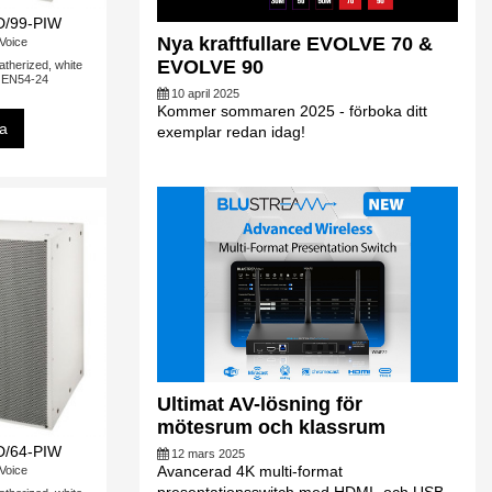
D/99-PIW
Nya kraftfullare EVOLVE 70 &
-Voice
EVOLVE 90
atherized, white
EN54-24
10 april 2025
Kommer sommaren 2025 - förboka ditt
sa
exemplar redan idag!
Ultimat AV-lösning för
mötesrum och klassrum
D/64-PIW
12 mars 2025
Avancerad 4K multi-format
-Voice