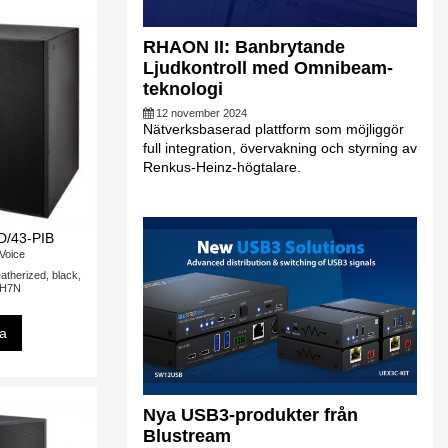
RHAON II: Banbrytande
Ljudkontroll med Omnibeam-
teknologi
12 november 2024
Nätverksbaserad plattform som möjliggör
full integration, övervakning och styrning av
Renkus-Heinz-högtalare.
D/43-PIB
-Voice
atherized, black,
DH7N
sa
Nya USB3-produkter från
Blustream