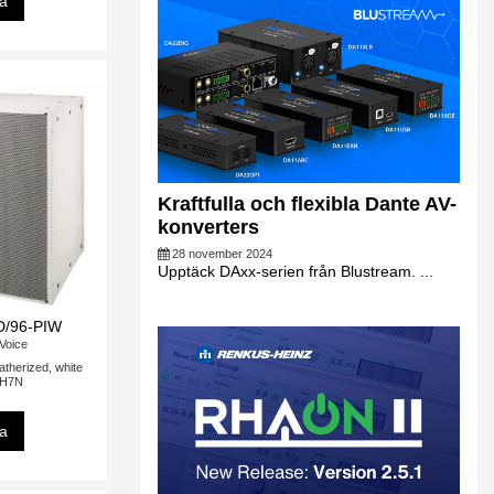
sa
Kraftfulla och flexibla Dante AV-
konverters
28 november 2024
Upptäck DAxx-serien från Blustream. ...
D/96-PIW
-Voice
atherized, white
DH7N
sa