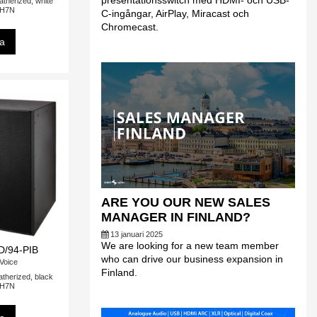
presentationsswitch med HDMI- och USB-
atherized, white
DH7N
C-ingångar, AirPlay, Miracast och
Chromecast.
sa
ARE YOU OUR NEW SALES
MANAGER IN FINLAND?
13 januari 2025
We are looking for a new team member
D/94-PIB
who can drive our business expansion in
-Voice
Finland.
atherized, black
DH7N