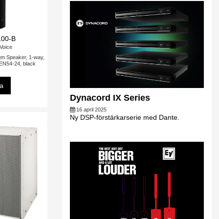
100-B
-Voice
um Speaker, 1-way,
 EN54-24, black
sa
Dynacord IX Series
16 april 2025
Ny DSP-förstärkarserie med Dante.