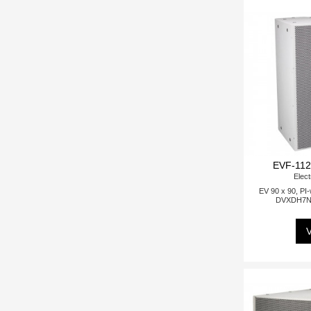
EVF-112
Elect
EV 90 x 90, PI-
DVXDH7N 
V