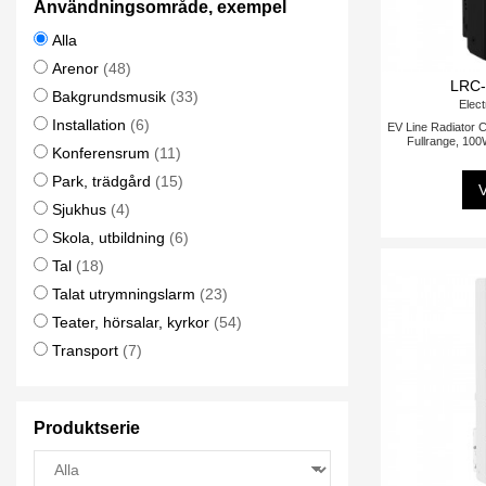
Användningsområde, exempel
Alla
Arenor
(48)
LRC-
Bakgrundsmusik
(33)
Elect
Installation
(6)
EV Line Radiator 
Fullrange, 100
Konferensrum
(11)
Park, trädgård
(15)
V
Sjukhus
(4)
Skola, utbildning
(6)
Tal
(18)
Talat utrymningslarm
(23)
Teater, hörsalar, kyrkor
(54)
Transport
(7)
Produktserie