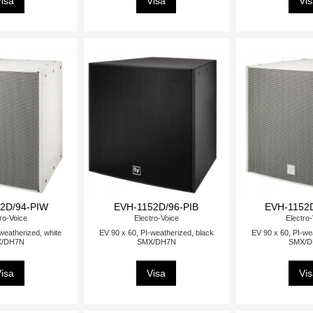
isa
Visa
Vi
2D/94-PIW
EVH-1152D/96-PIB
EVH-1152
ro-Voice
Electro-Voice
Electro
weatherized, white
EV 90 x 60, PI-weatherized, black
EV 90 x 60, PI-we
/DH7N
SMX/DH7N
SMX/
isa
Visa
Vi