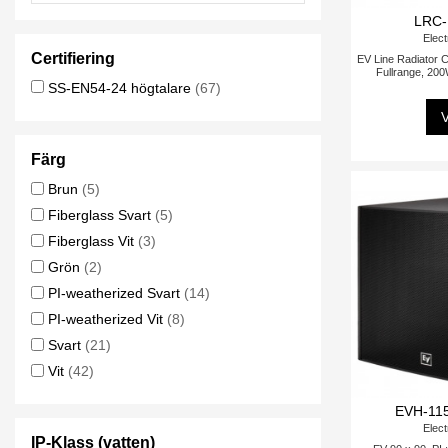
LRC-
Elect
Certifiering
EV Line Radiator 
Fullrange, 200
SS-EN54-24 högtalare
(67)
V
Färg
Brun
(5)
Fiberglass Svart
(5)
Fiberglass Vit
(3)
Grön
(2)
PI-weatherized Svart
(14)
PI-weatherized Vit
(8)
Svart
(21)
Vit
(42)
EVH-115
Elect
IP-Klass (vatten)