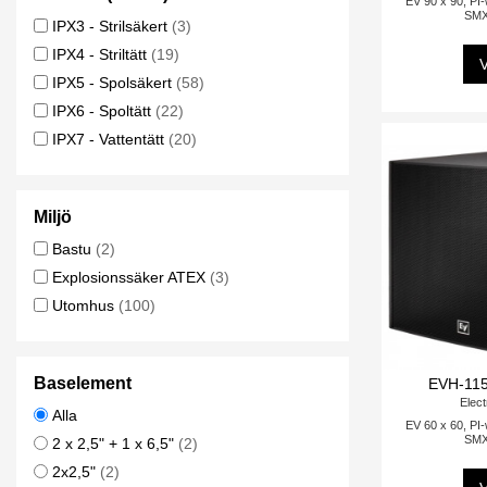
EV 90 x 90, PI-
SMX
IPX3 - Strilsäkert
(3)
IPX4 - Striltätt
(19)
V
IPX5 - Spolsäkert
(58)
IPX6 - Spoltätt
(22)
IPX7 - Vattentätt
(20)
Miljö
Bastu
(2)
Explosionssäker ATEX
(3)
Utomhus
(100)
Baselement
EVH-115
Elect
Alla
EV 60 x 60, PI-
SMX
2 x 2,5" + 1 x 6,5"
(2)
2x2,5"
(2)