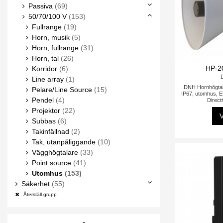
Passiva
(69)
50/70/100 V
(153)
Fullrange
(19)
Horn, musik
(5)
Horn, fullrange
(31)
Horn, tal
(26)
HP-2
Korridor
(6)
Line array
(1)
DNH Hornhögtal
Pelare/Line Source
(15)
IP67, utomhus, 
Pendel
(4)
Direct
Projektor
(22)
V
Subbas
(6)
Takinfällnad
(2)
Tak, utanpåliggande
(10)
Vägghögtalare
(33)
Point source
(41)
Utomhus
(153)
Säkerhet
(55)
Återställ grupp