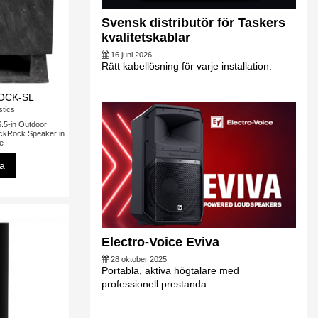
Svensk distributör för Taskers
kvalitetskablar
16 juni 2026
Rätt kabellösning för varje installation.
OCK-SL
tics
5-in Outdoor
ckRock Speaker in
te
sa
Electro-Voice Eviva
28 oktober 2025
Portabla, aktiva högtalare med
professionell prestanda.