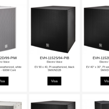
2D/99-PIW
EVH-1152S/94-PIB
EVH-1152
ro-Voice
Electro-Voice
Electro
weatherized, white
EV 90 x 40, PI-weatherized, black
EV 40° x 30°, PI-we
- 600W Cont
SMX/ND2B
SMX/
isa
Visa
Vi