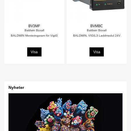
BV3MF
BVMBC
Baldwin Boxall
Baldwin Boxall
BALDWIN Monteringsram för Vigil3
BALDWIN, VIGIL3 Laddmodul 24V
Visa
Visa
Nyheter