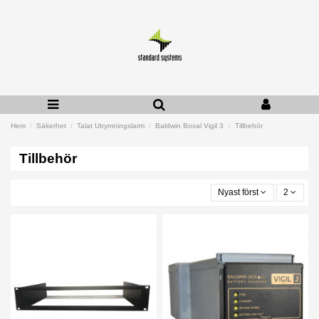
Hem
Säkerhet
Talat Utrymningslarm
Baldwin Boxal Vigil 3
Tillbehör
Tillbehör
Nyast först
2