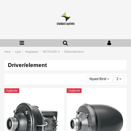
Hem
Ljud
Högtalare
50/70/100 V
Driver/element
Driver/element
Nyast först
2
Utgående
Utgående