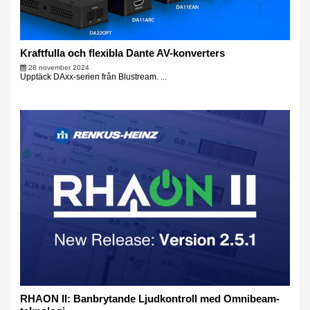
Kraftfulla och flexibla Dante AV-konverters
28 november 2024
Upptäck DAxx-serien från Blustream. ...
RHAON II: Banbrytande Ljudkontroll med Omnibeam-