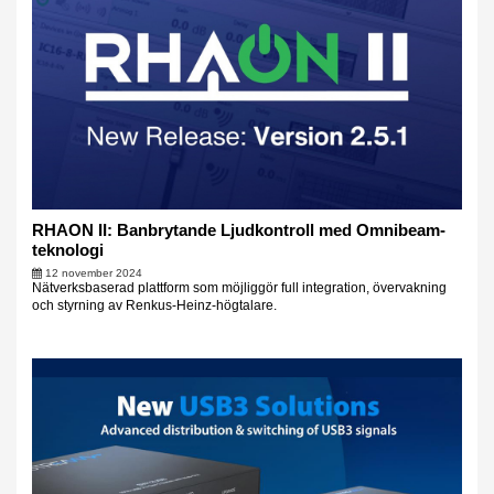
RHAON II: Banbrytande Ljudkontroll med Omnibeam-
teknologi
12 november 2024
Nätverksbaserad plattform som möjliggör full integration, övervakning
och styrning av Renkus-Heinz-högtalare.