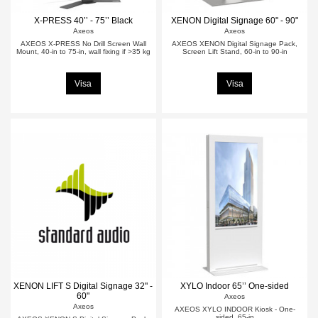
X-PRESS 40’’ - 75’’ Black
XENON Digital Signage 60" - 90"
Axeos
Axeos
AXEOS X-PRESS No Drill Screen Wall
AXEOS XENON Digital Signage Pack,
Mount, 40-in to 75-in, wall fixing if >35 kg
Screen Lift Stand, 60-in to 90-in
Visa
Visa
XENON LIFT S Digital Signage 32" -
XYLO Indoor 65’’ One-sided
60"
Axeos
Axeos
AXEOS XYLO INDOOR Kiosk - One-
sided, 65-in