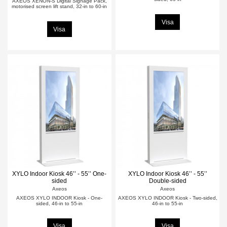
AXEOS XENON-S Digital Signage Pack,
motorised screen lift stand, 32-in to 60-in
Visa
Visa
XYLO Indoor Kiosk 46’’ - 55’’ One-
XYLO Indoor Kiosk 46’’ - 55’’
sided
Double-sided
Axeos
Axeos
AXEOS XYLO INDOOR Kiosk - One-
AXEOS XYLO INDOOR Kiosk - Two-sided,
sided, 46-in to 55-in
46-in to 55-in
Visa
Visa