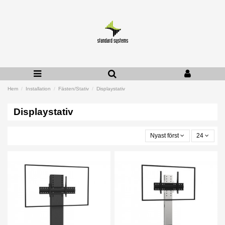
Hem
Installation
Fästen/Stativ
Displaystativ
Displaystativ
Nyast först
24