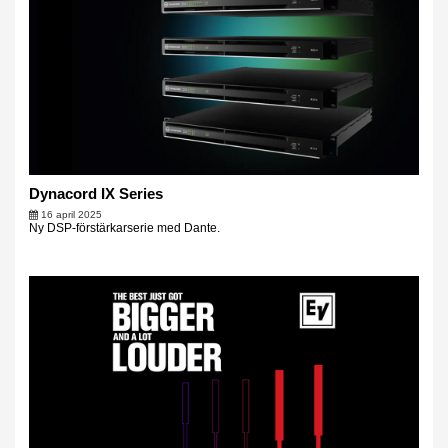
Dynacord IX Series
16 april 2025
Ny DSP-förstärkarserie med Dante.