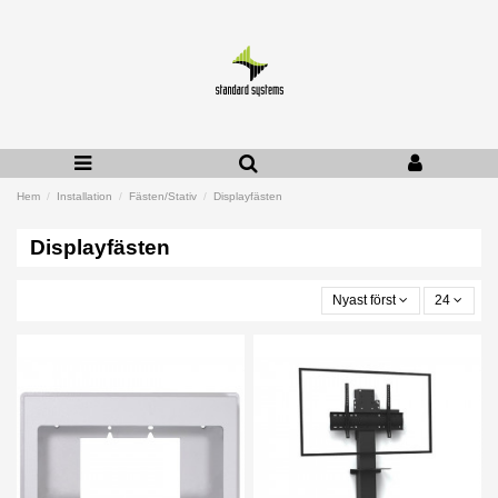
Hem
Installation
Fästen/Stativ
Displayfästen
Displayfästen
Nyast först
24