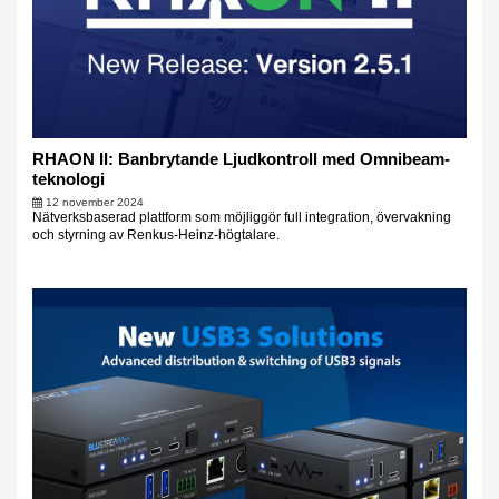
RHAON II: Banbrytande Ljudkontroll med Omnibeam-
teknologi
12 november 2024
Nätverksbaserad plattform som möjliggör full integration, övervakning
och styrning av Renkus-Heinz-högtalare.