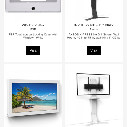
WB-TSC-SM-7
X-PRESS 40’’ - 75’’ Black
FSR
Axeos
FSR Touchscreen Locking Cover with
AXEOS X-PRESS No Drill Screen Wall
Window - White
Mount, 40-in to 75-in, wall fixing if >35 kg
Visa
Visa