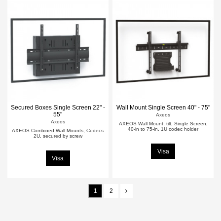
Secured Boxes Single Screen 22" -
Wall Mount Single Screen 40" - 75"
55"
Axeos
Axeos
AXEOS Wall Mount, tilt, Single Screen,
40-in to 75-in, 1U codec holder
AXEOS Combined Wall Mounts, Codecs
2U, secured by screw
Visa
Visa
1
2