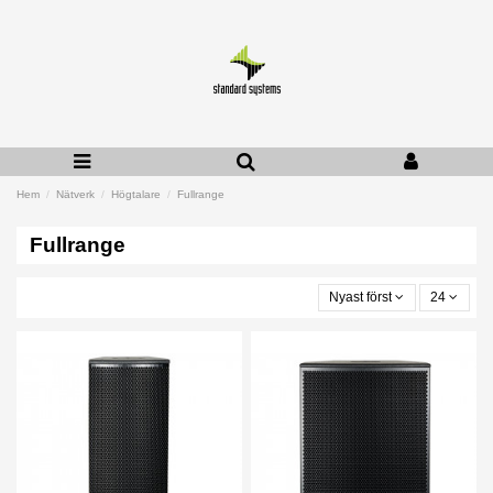
Hem
Nätverk
Högtalare
Fullrange
Fullrange
Nyast först
24