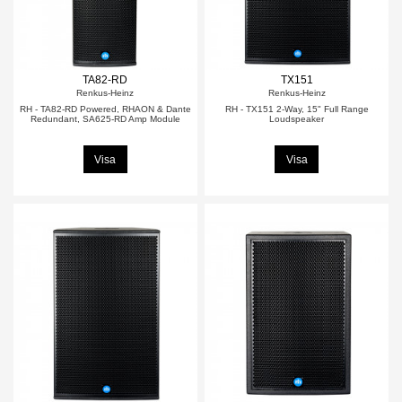
TA82-RD
TX151
Renkus-Heinz
Renkus-Heinz
RH - TA82-RD Powered, RHAON & Dante
RH - TX151 2-Way, 15" Full Range
Redundant, SA625-RD Amp Module
Loudspeaker
Visa
Visa