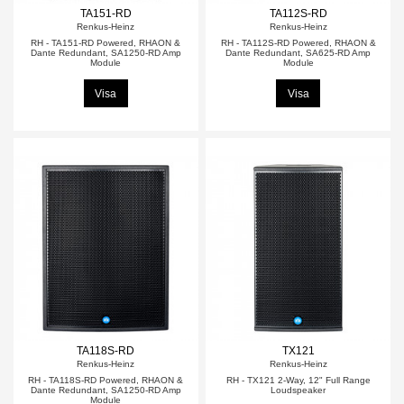
TA151-RD
TA112S-RD
Renkus-Heinz
Renkus-Heinz
RH - TA151-RD Powered, RHAON &
RH - TA112S-RD Powered, RHAON &
Dante Redundant, SA1250-RD Amp
Dante Redundant, SA625-RD Amp
Module
Module
Visa
Visa
TA118S-RD
TX121
Renkus-Heinz
Renkus-Heinz
RH - TA118S-RD Powered, RHAON &
RH - TX121 2-Way, 12" Full Range
Dante Redundant, SA1250-RD Amp
Loudspeaker
Module