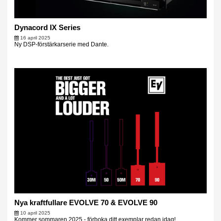
Dynacord IX Series
16 april 2025
Ny DSP-förstärkarserie med Dante.
Nya kraftfullare EVOLVE 70 & EVOLVE 90
10 april 2025
Kommer sommaren 2025 - förboka ditt exemplar redan idag!