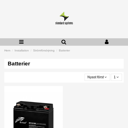
Hem
Installation
Strömförsörjning
Batterier
Batterier
Nyast först
1