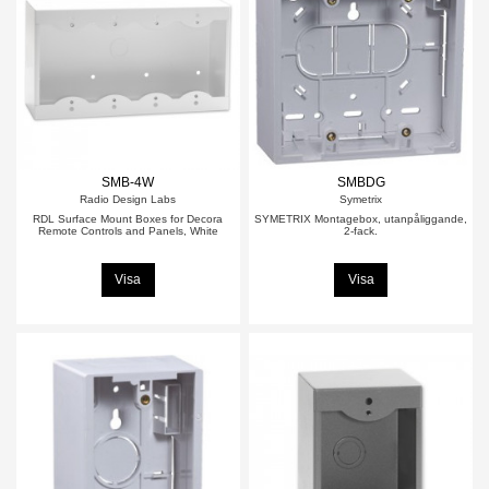
SMB-4W
SMBDG
Radio Design Labs
Symetrix
RDL Surface Mount Boxes for Decora
SYMETRIX Montagebox, utanpåliggande,
Remote Controls and Panels, White
2-fack.
Visa
Visa