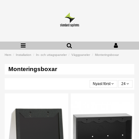
Hem
Installation
In- och uttagspaneler
Väggpaneler
Monteringsboxar
Monteringsboxar
Nyast först
24