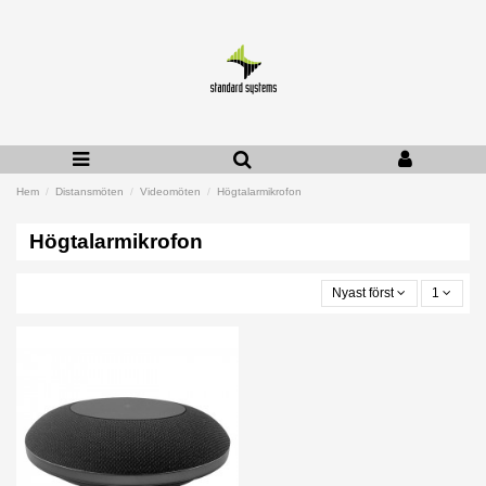
Hem
Distansmöten
Videomöten
Högtalarmikrofon
Högtalarmikrofon
Nyast först
1