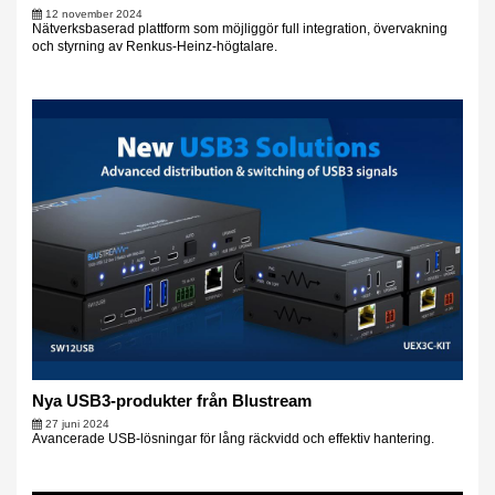
12 november 2024
Nätverksbaserad plattform som möjliggör full integration, övervakning
och styrning av Renkus-Heinz-högtalare.
Nya USB3-produkter från Blustream
27 juni 2024
Avancerade USB-lösningar för lång räckvidd och effektiv hantering.