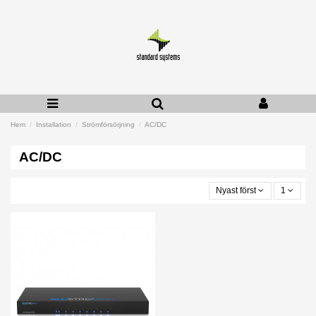
Hem
Installation
Strömförsörjning
AC/DC
AC/DC
Nyast först
1