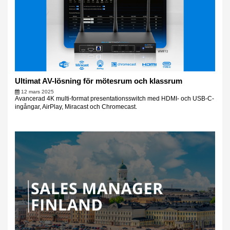
Ultimat AV-lösning för mötesrum och klassrum
12 mars 2025
Avancerad 4K multi-format presentationsswitch med HDMI- och USB-C-
ingångar, AirPlay, Miracast och Chromecast.