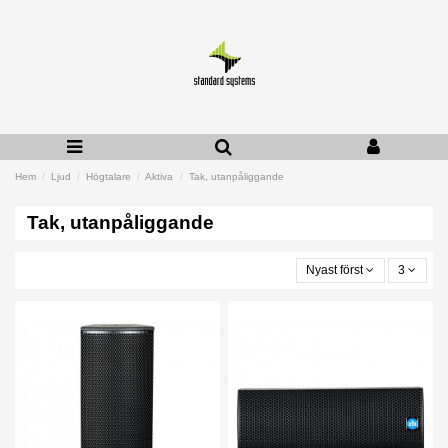
Hem
Ljud
Högtalare
Aktiva
Tak, utanpåliggande
Tak, utanpåliggande
Nyast först
3