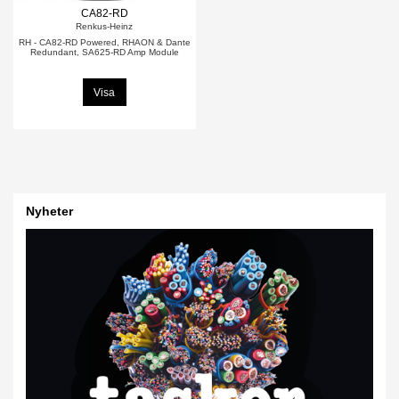
CA82-RD
Renkus-Heinz
RH - CA82-RD Powered, RHAON & Dante
Redundant, SA625-RD Amp Module
Visa
Nyheter