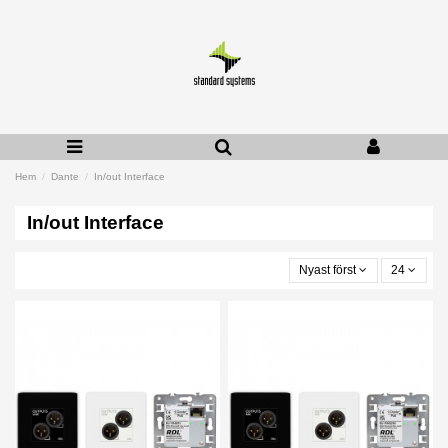
Hem
Dante
In/out Interface
In/out Interface
Nyast först
24