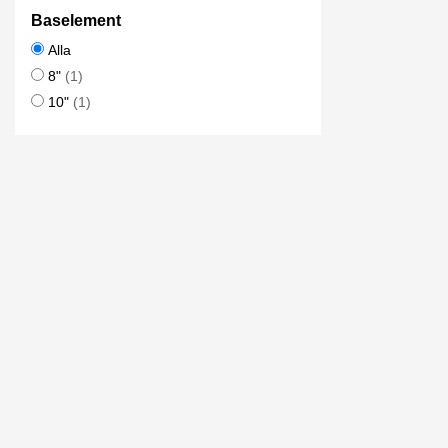
Baselement
Alla
8"
(1)
10"
(1)