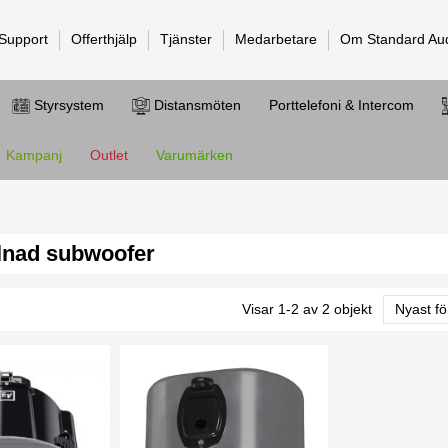
 Support
Offerthjälp
Tjänster
Medarbetare
Om Standard Au
Styrsystem
Distansmöten
Porttelefoni & Intercom
Kampanj
Outlet
Varumärken
llnad subwoofer
Visar 1-2 av 2 objekt
Nyast fö