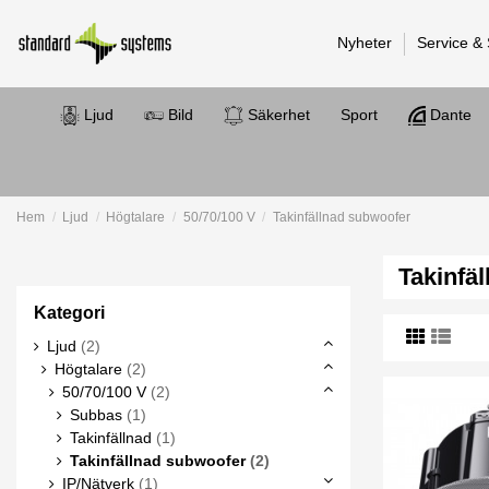
Nyheter
Service &
Ljud
Bild
Säkerhet
Sport
Dante
Hem
Ljud
Högtalare
50/70/100 V
Takinfällnad subwoofer
Takinfä
Kategori
Ljud
(2)
Högtalare
(2)
50/70/100 V
(2)
Subbas
(1)
Takinfällnad
(1)
Takinfällnad subwoofer
(2)
IP/Nätverk
(1)