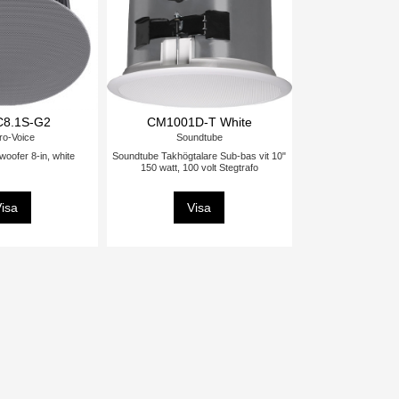
C8.1S-G2
CM1001D-T White
ro-Voice
Soundtube
woofer 8-in, white
Soundtube Takhögtalare Sub-bas vit 10"
150 watt, 100 volt Stegtrafo
isa
Visa