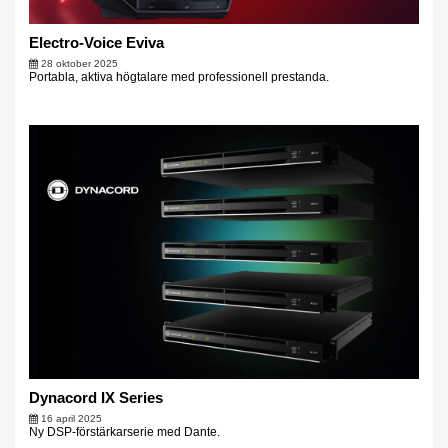
Electro-Voice Eviva
28 oktober 2025
Portabla, aktiva högtalare med professionell prestanda.
Dynacord IX Series
16 april 2025
Ny DSP-förstärkarserie med Dante.