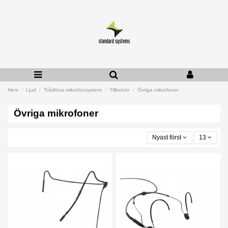
Hem
Ljud
Trådlösa mikrofonsystem
Tillbehör
Övriga mikrofoner
Övriga mikrofoner
Nyast först
13