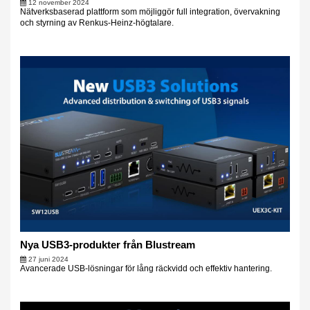
12 november 2024
Nätverksbaserad plattform som möjliggör full integration, övervakning
och styrning av Renkus-Heinz-högtalare.
Nya USB3-produkter från Blustream
27 juni 2024
Avancerade USB-lösningar för lång räckvidd och effektiv hantering.