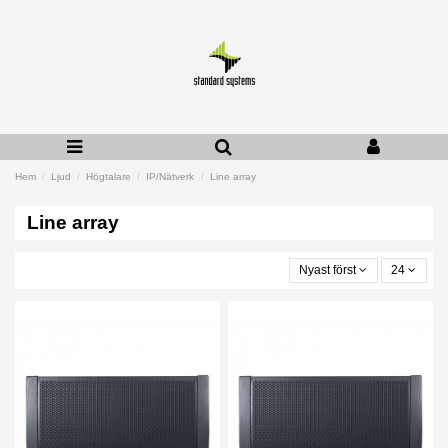
Hem
Ljud
Högtalare
IP/Nätverk
Line array
Line array
Nyast först
24