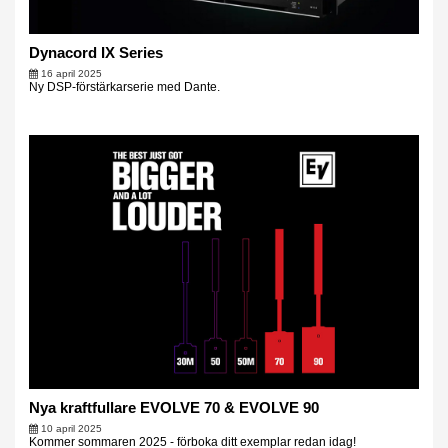
Dynacord IX Series
16 april 2025
Ny DSP-förstärkarserie med Dante.
Nya kraftfullare EVOLVE 70 & EVOLVE 90
10 april 2025
Kommer sommaren 2025 - förboka ditt exemplar redan idag!