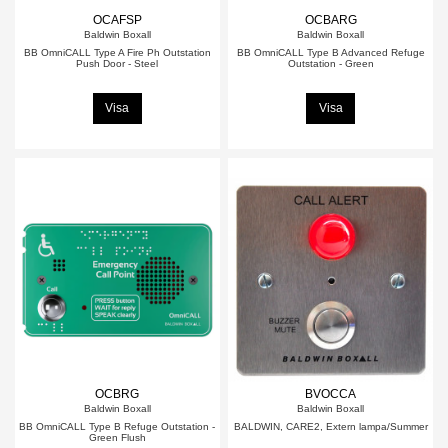
OCAFSP
OCBARG
Baldwin Boxall
Baldwin Boxall
BB OmniCALL Type A Fire Ph Outstation
BB OmniCALL Type B Advanced Refuge
Push Door - Steel
Outstation - Green
Visa
Visa
OCBRG
BVOCCA
Baldwin Boxall
Baldwin Boxall
BB OmniCALL Type B Refuge Outstation -
BALDWIN, CARE2, Extern lampa/Summer
Green Flush