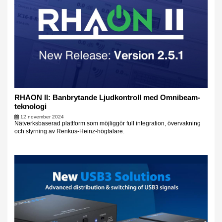
RHAON II: Banbrytande Ljudkontroll med Omnibeam-
teknologi
12 november 2024
Nätverksbaserad plattform som möjliggör full integration, övervakning
och styrning av Renkus-Heinz-högtalare.