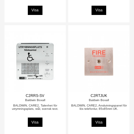
Visa
Visa
C2RRS-SV
C2RTJUK
Baldwin Boxall
Baldwin Boxall
BALDWIN, CARE2, Talenhet för
BALDWIN, CARE2, Anslutningspanel för
utrymningsplats, stål, svensk text.
lös telefonlur, 85x85mm UK.
Visa
Visa