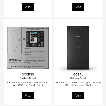
Visa
Visa
OCCPSS
OCEPL
Baldwin Boxall
Baldwin Boxall
BB OmniCALL Control Panel Up to 32
BB OmniCALL EXP Panel Up to 128 Way
Way C/W 1 x L/Card - Steel
(No UI/Batteries) - Black
Visa
Visa