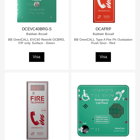
OCEVC40BRG-S
OCAFRP
Baldwin Boxall
Baldwin Boxall
BB OmniCALL EVC40 Retrofit OCBRG,
BB OmniCALL Type A Fire Ph Outstation
F/P only, Surface - Green
Push Door - Red
Visa
Visa