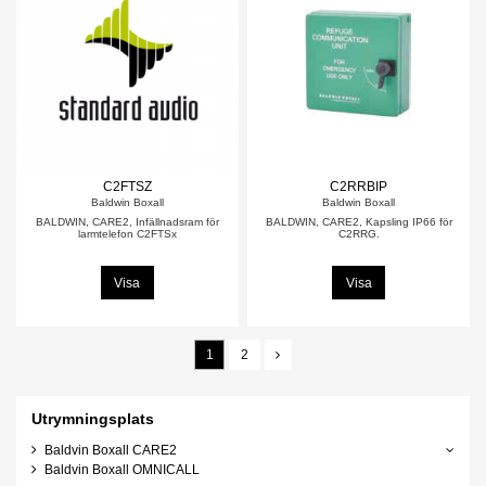
C2FTSZ
C2RRBIP
Baldwin Boxall
Baldwin Boxall
BALDWIN, CARE2, Infällnadsram för
BALDWIN, CARE2, Kapsling IP66 för
larmtelefon C2FTSx
C2RRG.
Visa
Visa
1
2
Utrymningsplats
Baldvin Boxall CARE2
Baldvin Boxall OMNICALL