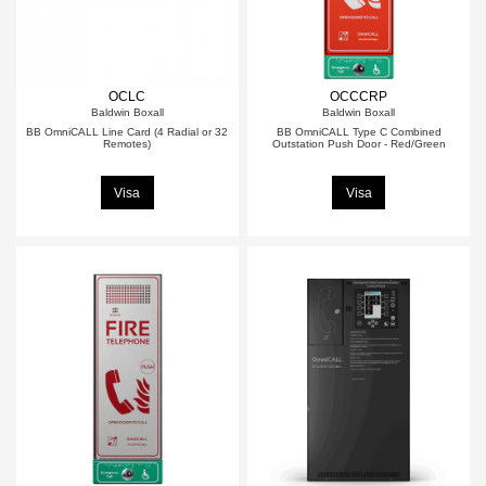
OCLC
OCCCRP
Baldwin Boxall
Baldwin Boxall
BB OmniCALL Line Card (4 Radial or 32
BB OmniCALL Type C Combined
Remotes)
Outstation Push Door - Red/Green
Visa
Visa