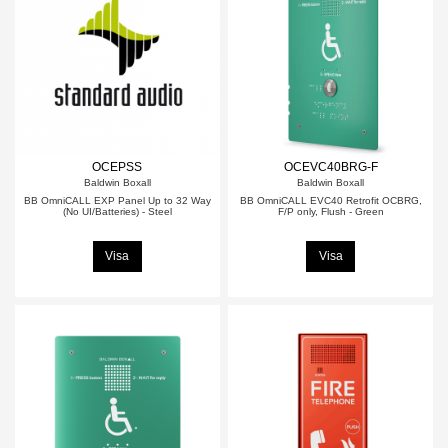
OCEPSS
OCEVC40BRG-F
Baldwin Boxall
Baldwin Boxall
BB OmniCALL EXP Panel Up to 32 Way
BB OmniCALL EVC40 Retrofit OCBRG,
(No UI/Batteries) - Steel
F/P only, Flush - Green
Visa
Visa