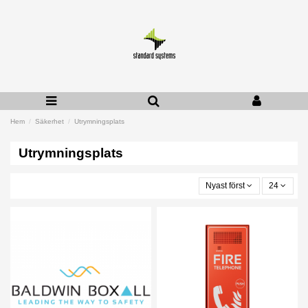
Hem
Säkerhet
Utrymningsplats
Utrymningsplats
Nyast först
24