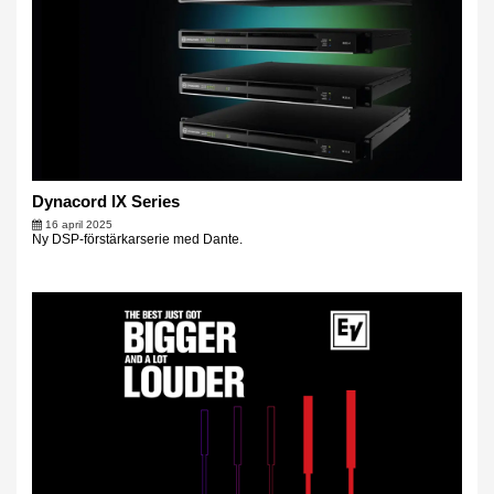
Dynacord IX Series
16 april 2025
Ny DSP-förstärkarserie med Dante.