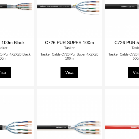
 100m Black
C726 PUR SUPER 100m
C726 PUR 5
asker
Tasker
Task
25 Pur 4X2X26 Black
Tasker Cable C726 Pur Super 4X2X26
Tasker Cable C726 
00m
100m
50
isa
Visa
Vi