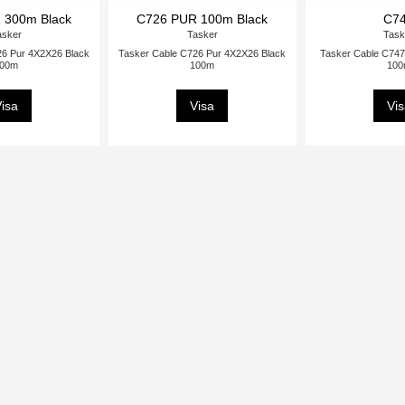
 300m Black
C726 PUR 100m Black
C7
asker
Tasker
Task
26 Pur 4X2X26 Black
Tasker Cable C726 Pur 4X2X26 Black
Tasker Cable C747
00m
100m
10
isa
Visa
Vi