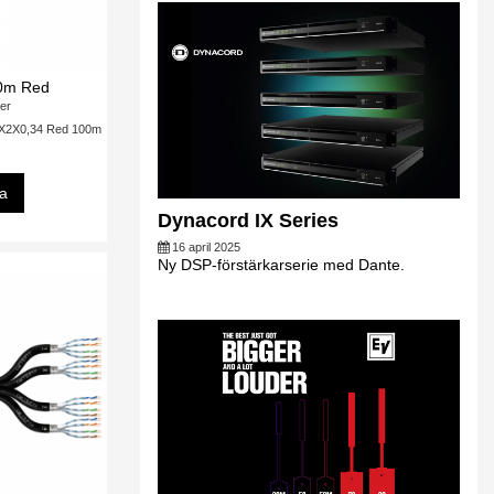
0m Red
er
4X2X0,34 Red 100m
sa
Dynacord IX Series
16 april 2025
Ny DSP-förstärkarserie med Dante.