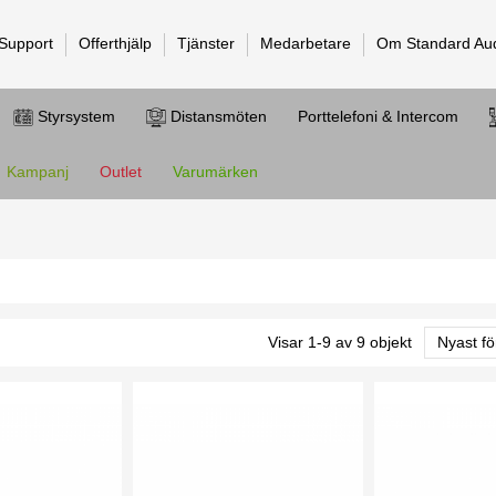
 Support
Offerthjälp
Tjänster
Medarbetare
Om Standard Au
Styrsystem
Distansmöten
Porttelefoni & Intercom
Kampanj
Outlet
Varumärken
Visar 1-9 av 9 objekt
Nyast fö