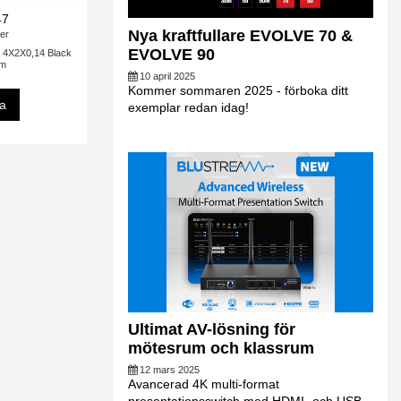
47
Nya kraftfullare EVOLVE 70 &
er
EVOLVE 90
 4X2X0,14 Black
0m
10 april 2025
Kommer sommaren 2025 - förboka ditt
sa
exemplar redan idag!
Ultimat AV-lösning för
mötesrum och klassrum
12 mars 2025
Avancerad 4K multi-format