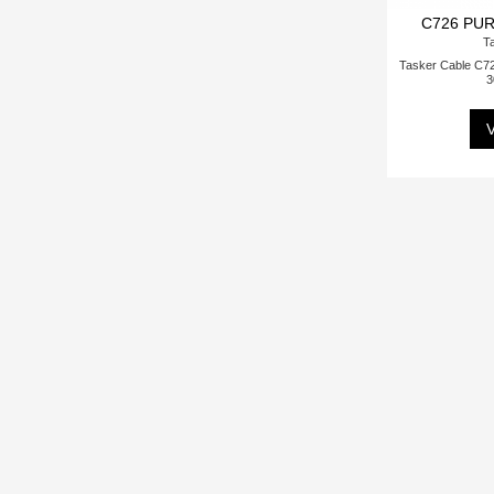
C726 PUR
T
Tasker Cable C7
3
V