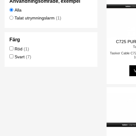
Användningsområde, exempel
Alla
Talat utrymningslarm
(1)
Färg
C725 PUR
T
Röd
(1)
Tasker Cable C7
Svart
(7)
1
V