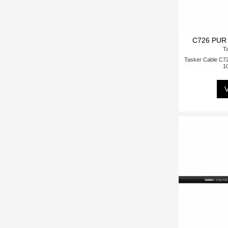
C726 PUR 
T
Tasker Cable C7
1
V