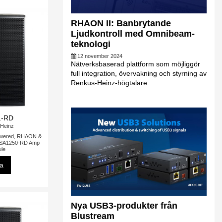
RHAON II: Banbrytande
Ljudkontroll med Omnibeam-
teknologi
12 november 2024
Nätverksbaserad plattform som möjliggör
full integration, övervakning och styrning av
Renkus-Heinz-högtalare.
1-RD
Heinz
wered, RHAON &
 SA1250-RD Amp
le
sa
Nya USB3-produkter från
Blustream