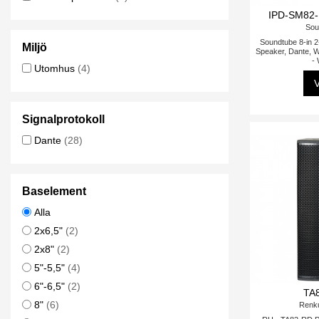
IPD-SM82-
Sou
Soundtube 8-in 
Miljö
Speaker, Dante, 
- 
Utomhus
(4)
V
Signalprotokoll
Dante
(28)
Baselement
Alla
2x6,5"
(2)
2x8"
(2)
5"-5,5"
(4)
6"-6,5"
(2)
TA
8"
(6)
Renk