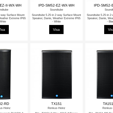
EZ-II-WX-WH
IPD-SM52-EZ-WX-WH
IPD-SM52-
ndtube
Soundtube
Sound
2-way Surface Mount
Soundtube 5.25-in 2-way Surface Mount
Soundtube 5.25-in 2
Weather Extreme IP65
Speaker, Dante, Weather Extreme IP65
Speaker, Dante, Wea
White
- White
- Bl
isa
Visa
Vi
82-RD
TX151
TA15
us-Heinz
Renkus-Heinz
Renkus-