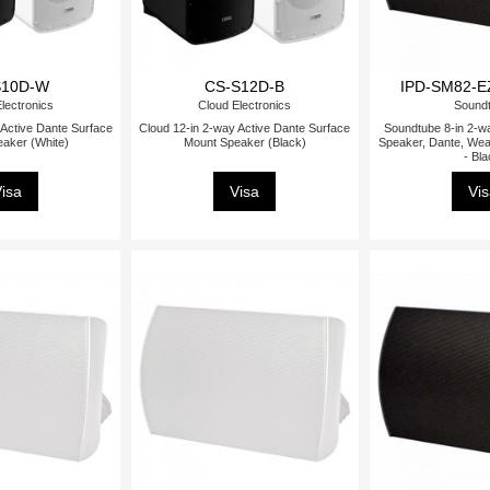
S10D-W
CS-S12D-B
IPD-SM82-E
lectronics
Cloud Electronics
Sound
 Active Dante Surface
Cloud 12-in 2-way Active Dante Surface
Soundtube 8-in 2-w
aker (White)
Mount Speaker (Black)
Speaker, Dante, Wea
- Bl
isa
Visa
Vi