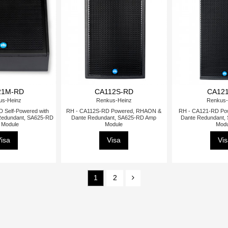
21M-RD
CA112S-RD
CA12
us-Heinz
Renkus-Heinz
Renkus-
 Self-Powered with
RH - CA112S-RD Powered, RHAON &
RH - CA121-RD Po
edundant, SA625-RD
Dante Redundant, SA625-RD Amp
Dante Redundant,
 Module
Module
Modu
isa
Visa
Vi
1
2