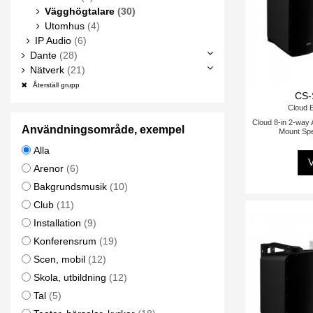
Vägghögtalare
(30)
Utomhus
(4)
IP Audio
(6)
Dante
(28)
Nätverk
(21)
Återställ grupp
CS-
Cloud E
Cloud 8-in 2-way 
Användningsområde, exempel
Mount Spe
Alla
V
Arenor
(6)
Bakgrundsmusik
(10)
Club
(11)
Installation
(9)
Konferensrum
(19)
Scen, mobil
(12)
Skola, utbildning
(12)
Tal
(5)