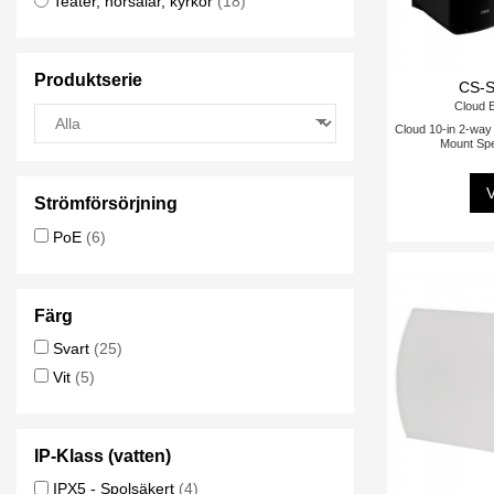
Teater, hörsalar, kyrkor
(18)
Produktserie
CS-
Cloud E
Cloud 10-in 2-way
Mount Spe
V
Strömförsörjning
PoE
(6)
Färg
Svart
(25)
Vit
(5)
IP-Klass (vatten)
IPX5 - Spolsäkert
(4)