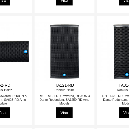
isa
Visa
Vi
62-RD
TA121-RD
TA81
us-Heinz
Renkus-Heinz
Renkus-
Powered, RHAON &
RH - TA121-RD Powered, RHAON &
RH - TA81-RD Po
nt, SA625-RD Amp
Dante Redundant, SA1250-RD Amp
Dante Redundant
odule
Module
Modu
isa
Visa
Vi