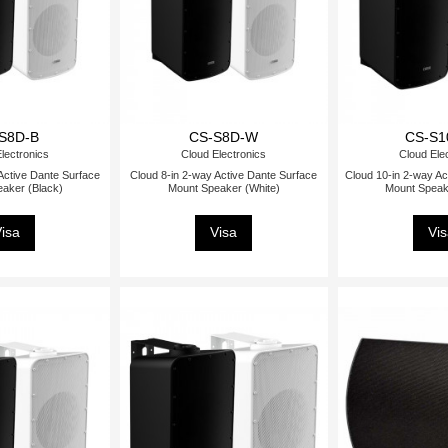
S8D-B
CS-S8D-W
CS-S1
lectronics
Cloud Electronics
Cloud Ele
Active Dante Surface
Cloud 8-in 2-way Active Dante Surface
Cloud 10-in 2-way Ac
aker (Black)
Mount Speaker (White)
Mount Speak
isa
Visa
Vi