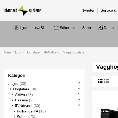
Nyheter
Service &
Ljud
Bild
Säkerhet
Sport
Dante
Hem
Ljud
Högtalare
IP/Nätverk
Vägghögtalare
Vägghög
Kategori
Ljud
(30)
Högtalare
(30)
Aktiva
(28)
Passiva
(2)
IP/Nätverk
(30)
Fullrange PA
(16)
Subbas
(3)