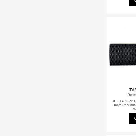
V
TA
Renk
RH - TA62-RD 
Dante Redunda
M
V