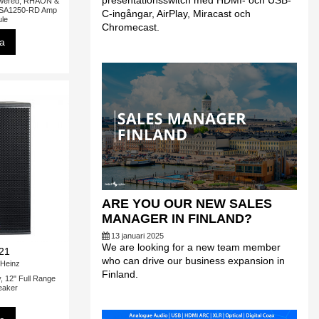
presentationsswitch med HDMI- och USB-
wered, RHAON &
 SA1250-RD Amp
C-ingångar, AirPlay, Miracast och
le
Chromecast.
sa
ARE YOU OUR NEW SALES
MANAGER IN FINLAND?
13 januari 2025
We are looking for a new team member
21
who can drive our business expansion in
Heinz
Finland.
 12" Full Range
eaker