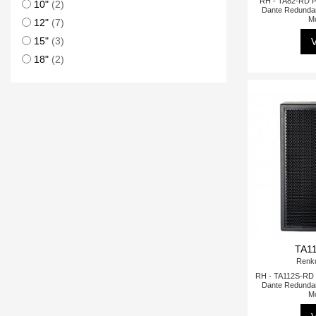
RH - TA82-RD 
10"
(2)
Dante Redunda
M
12"
(7)
15"
(3)
V
18"
(2)
TA1
Renk
RH - TA112S-RD
Dante Redunda
M