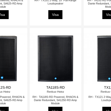
Powered, RHAON &
RH - TX151 2-Way, 15" Full Range
RH - TA151-RD Po
nt, SA625-RD Amp
Loudspeaker
Dante Redundant,
odule
Modu
isa
Visa
Vi
12S-RD
TA118S-RD
TX1
us-Heinz
Renkus-Heinz
Renkus-
 Powered, RHAON &
RH - TA118S-RD Powered, RHAON &
RH - TX121 2-Way,
nt, SA625-RD Amp
Dante Redundant, SA1250-RD Amp
Loudsp
odule
Module