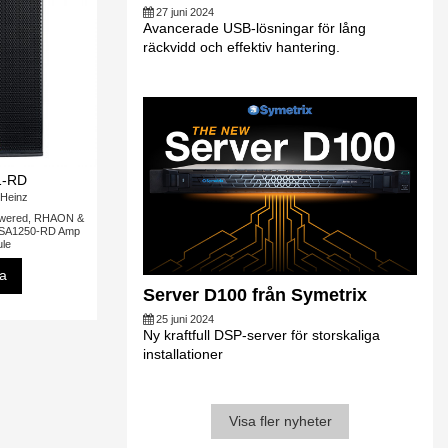
27 juni 2024
Avancerade USB-lösningar för lång
räckvidd och effektiv hantering.
1-RD
Heinz
wered, RHAON &
 SA1250-RD Amp
le
sa
Server D100 från Symetrix
25 juni 2024
Ny kraftfull DSP-server för storskaliga
installationer
Visa fler nyheter