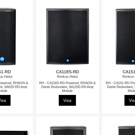
61-RD
CA118S-RD
CA15
us-Heinz
Renkus-Heinz
Renkus-
Powered, RHAON &
RH - CA118S-RD Powered, RHAON &
RH - CA151-RD Po
nt, SA625-RD Amp
Dante Redundant, SA1250-RD Amp
Dante Redundant,
odule
Module
Modu
isa
Visa
Vi