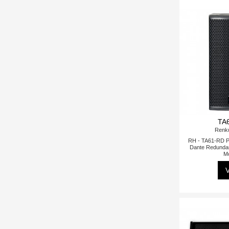
TA
Renk
RH - TA61-RD 
Dante Redunda
M
V