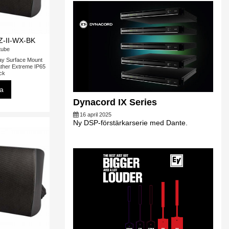
Z-II-WX-BK
tube
ay Surface Mount
ther Extreme IP65
ack
sa
Dynacord IX Series
16 april 2025
Ny DSP-förstärkarserie med Dante.