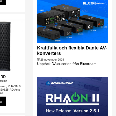
sa
Kraftfulla och flexibla Dante AV-
konverters
28 november 2024
Upptäck DAxx-serien från Blustream. ...
-RD
Heinz
wered, RHAON &
, SA625-RD Amp
le
sa