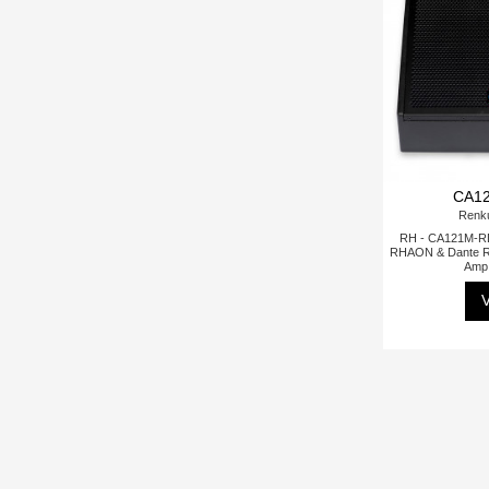
CA1
Renk
RH - CA121M-RD
RHAON & Dante R
Amp
V