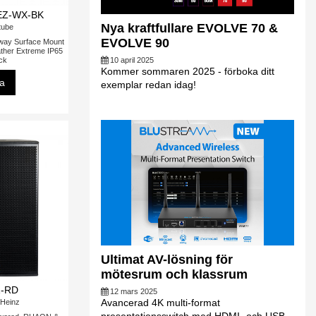
EZ-WX-BK
Nya kraftfullare EVOLVE 70 &
tube
EVOLVE 90
-way Surface Mount
ther Extreme IP65
ack
10 april 2025
Kommer sommaren 2025 - förboka ditt
sa
exemplar redan idag!
Ultimat AV-lösning för
mötesrum och klassrum
1-RD
12 mars 2025
Avancerad 4K multi-format
Heinz