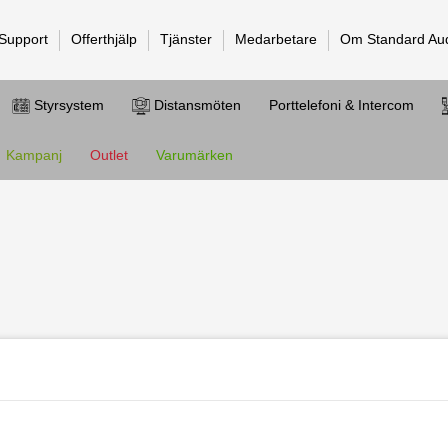
 Support
Offerthjälp
Tjänster
Medarbetare
Om Standard Au
Styrsystem
Distansmöten
Porttelefoni & Intercom
Kampanj
Outlet
Varumärken