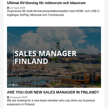
Ultimat AV-lösning för mötesrum och klassrum
12 mars 2025
Avancerad 4K multi-format presentationsswitch med HDMI- och USB-C-
ingångar, AirPlay, Miracast och Chromecast.
ARE YOU OUR NEW SALES MANAGER IN FINLAND?
13 januari 2025
We are looking for a new team member who can drive our business
expansion in Finland.