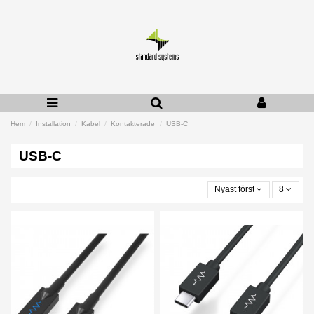
Hem
Installation
Kabel
Kontakterade
USB-C
USB-C
Nyast först
8