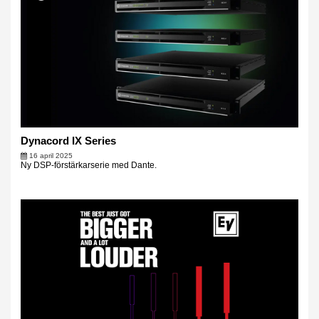
Dynacord IX Series
16 april 2025
Ny DSP-förstärkarserie med Dante.