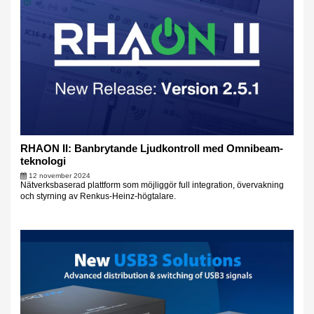
RHAON II: Banbrytande Ljudkontroll med Omnibeam-
teknologi
12 november 2024
Nätverksbaserad plattform som möjliggör full integration, övervakning
och styrning av Renkus-Heinz-högtalare.