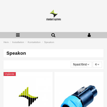
Hem
Installation
Kontaktdon
Speakon
Speakon
Nyast först
4
Utgående