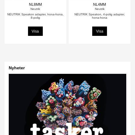
NL8MM
NL4MM
Neutrik
Neutrik
NEUTRIK Speakon adapter, hona-hona,
NEUTRIK Speakon, 4-polig adapter,
8-polig
hona-hona
Visa
Visa
Nyheter