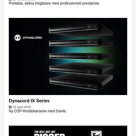
Portabla, aktiva högtalare med professionell prestanda.
Dynacord IX Series
16 april 2025
Ny DSP-förstärkarserie med Dante.