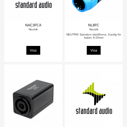
NAC3FCA
NL8FC
Neutrik
Neutrik
NEUTRIK Speakon sladdhona, 8-polig för
kabel, 8-20mm
Visa
Visa