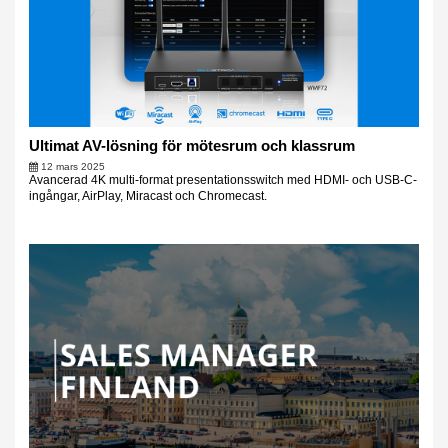
Ultimat AV-lösning för mötesrum och klassrum
12 mars 2025
Avancerad 4K multi-format presentationsswitch med HDMI- och USB-C-
ingångar, AirPlay, Miracast och Chromecast.