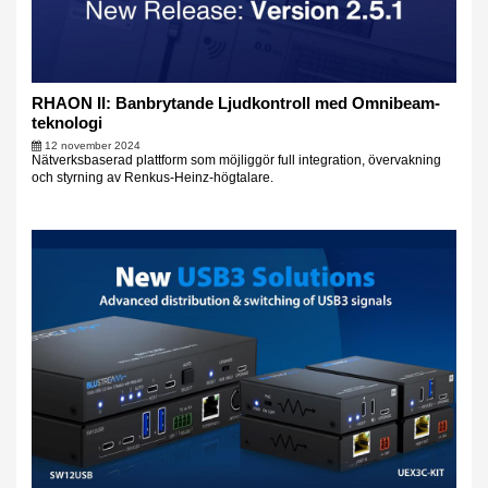
RHAON II: Banbrytande Ljudkontroll med Omnibeam-
teknologi
12 november 2024
Nätverksbaserad plattform som möjliggör full integration, övervakning
och styrning av Renkus-Heinz-högtalare.