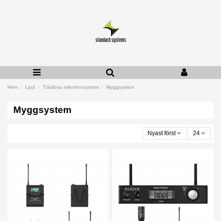
Hem
Ljud
Trådlösa mikrofonsystem
Myggsystem
Myggsystem
Nyast först
24