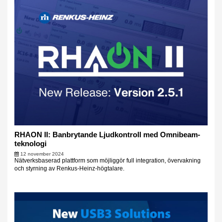
RHAON II: Banbrytande Ljudkontroll med Omnibeam-
teknologi
12 november 2024
Nätverksbaserad plattform som möjliggör full integration, övervakning
och styrning av Renkus-Heinz-högtalare.