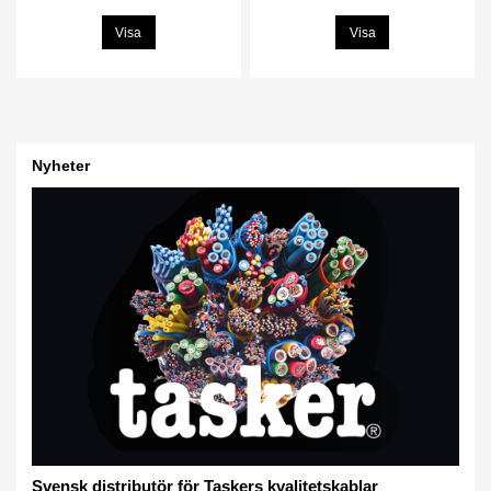
Visa
Visa
Nyheter
Svensk distributör för Taskers kvalitetskablar