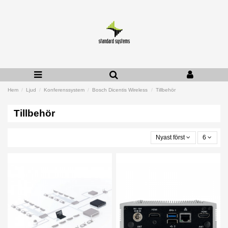
Hem
Ljud
Konferenssystem
Bosch Dicentis Wireless
Tillbehör
Tillbehör
Nyast först
6