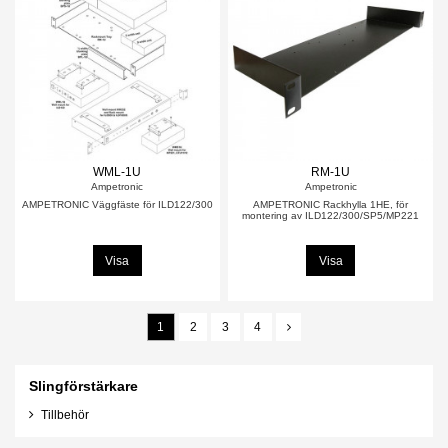
WML-1U
RM-1U
Ampetronic
Ampetronic
AMPETRONIC Väggfäste för ILD122/300
AMPETRONIC Rackhylla 1HE, för
montering av ILD122/300/SP5/MP221
Visa
Visa
1
2
3
4
Slingförstärkare
Tillbehör