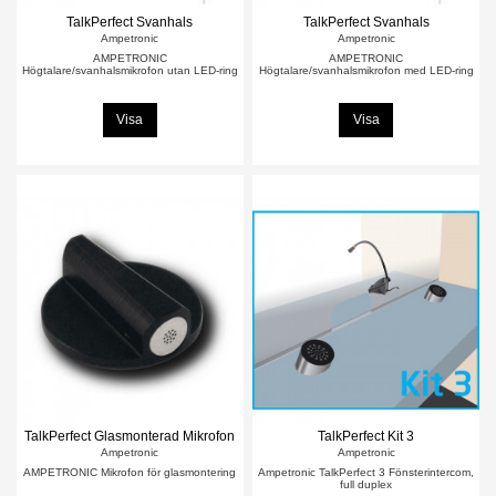
TalkPerfect Svanhals
TalkPerfect Svanhals
Ampetronic
Ampetronic
AMPETRONIC
AMPETRONIC
Högtalare/svanhalsmikrofon utan LED-ring
Högtalare/svanhalsmikrofon med LED-ring
Visa
Visa
TalkPerfect Glasmonterad Mikrofon
TalkPerfect Kit 3
Ampetronic
Ampetronic
AMPETRONIC Mikrofon för glasmontering
Ampetronic TalkPerfect 3 Fönsterintercom,
full duplex