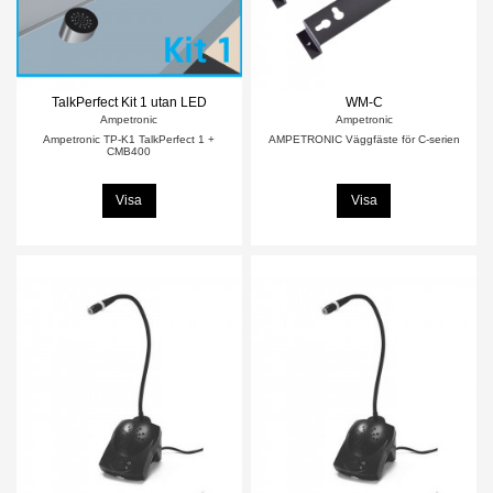
TalkPerfect Kit 1 utan LED
WM-C
Ampetronic
Ampetronic
Ampetronic TP-K1 TalkPerfect 1 +
AMPETRONIC Väggfäste för C-serien
CMB400
Visa
Visa