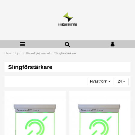
Hem
Ljud
Hörselhjälpmedel
Slingförstärkare
Slingförstärkare
Nyast först
24