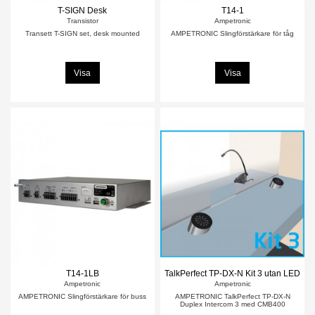
T-SIGN Desk
T14-1
Transistor
Ampetronic
Transett T-SIGN set, desk mounted
AMPETRONIC Slingförstärkare för tåg
Visa
Visa
T14-1LB
TalkPerfect TP-DX-N Kit 3 utan LED
Ampetronic
Ampetronic
AMPETRONIC Slingförstärkare för buss
AMPETRONIC TalkPerfect TP-DX-N
Duplex Intercom 3 med CMB400