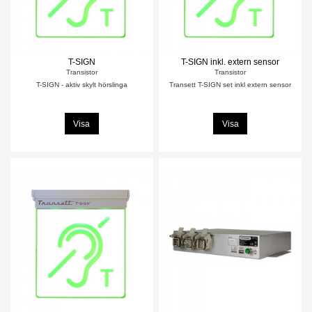
T-SIGN
T-SIGN inkl. extern sensor
Transistor
Transistor
T-SIGN - aktiv skylt hörslinga
Transett T-SIGN set inkl extern sensor
Visa
Visa