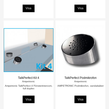
Visa
Visa
TalkPerfect Kit 4
TalkPerfect Podmikrofon
Ampetronic
Ampetronic
Ampetronic TalkPerfect 4 Fönsterintercom,
AMPETRONIC Podmikrofon, vandalsäker
full duplex
Visa
Visa