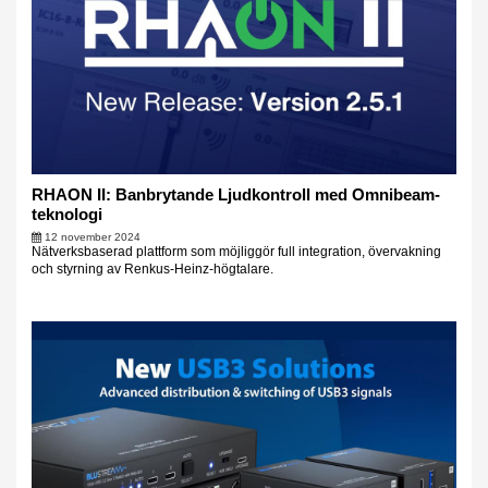
RHAON II: Banbrytande Ljudkontroll med Omnibeam-
teknologi
12 november 2024
Nätverksbaserad plattform som möjliggör full integration, övervakning
och styrning av Renkus-Heinz-högtalare.