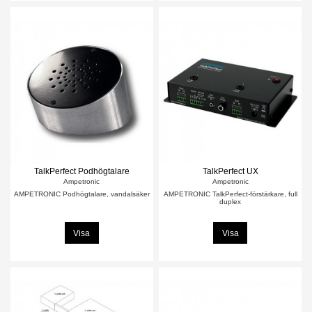
TalkPerfect Podhögtalare
TalkPerfect UX
Ampetronic
Ampetronic
AMPETRONIC Podhögtalare, vandalsäker
AMPETRONIC TalkPerfect-förstärkare, full
duplex
Visa
Visa