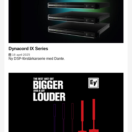
Dynacord IX Series
16 april 2025
Ny DSP-förstärkarserie med Dante.