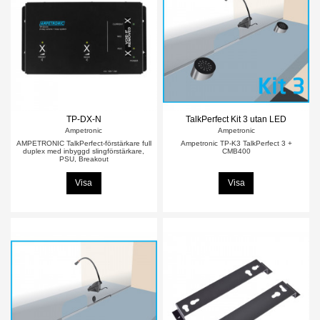
TP-DX-N
TalkPerfect Kit 3 utan LED
Ampetronic
Ampetronic
AMPETRONIC TalkPerfect-förstärkare full
Ampetronic TP-K3 TalkPerfect 3 +
duplex med inbyggd slingförstärkare,
CMB400
PSU, Breakout
Visa
Visa