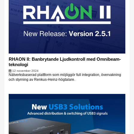
RHAON II: Banbrytande Ljudkontroll med Omnibeam-
teknologi
12 november 2024
Nätverksbaserad plattform som möjliggör full integration, övervakning
och styrning av Renkus-Heinz-högtalare.