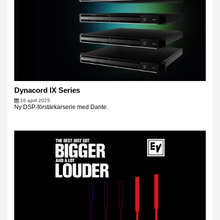
Dynacord IX Series
16 april 2025
Ny DSP-förstärkarserie med Dante.