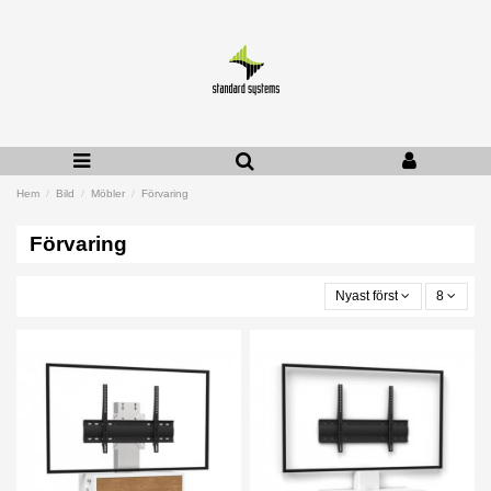
Hem
Bild
Möbler
Förvaring
Förvaring
Nyast först
8