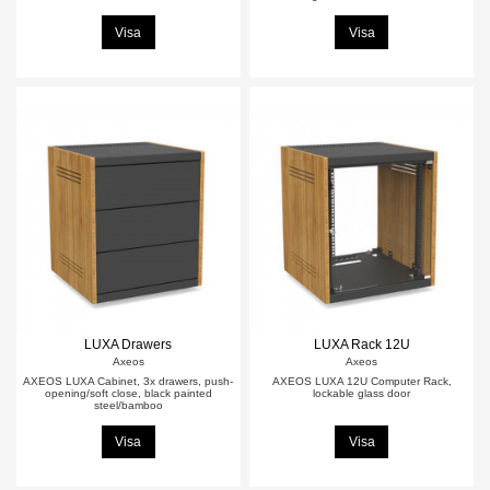
Visa
Visa
LUXA Drawers
LUXA Rack 12U
Axeos
Axeos
AXEOS LUXA Cabinet, 3x drawers, push-
AXEOS LUXA 12U Computer Rack,
opening/soft close, black painted
lockable glass door
steel/bamboo
Visa
Visa