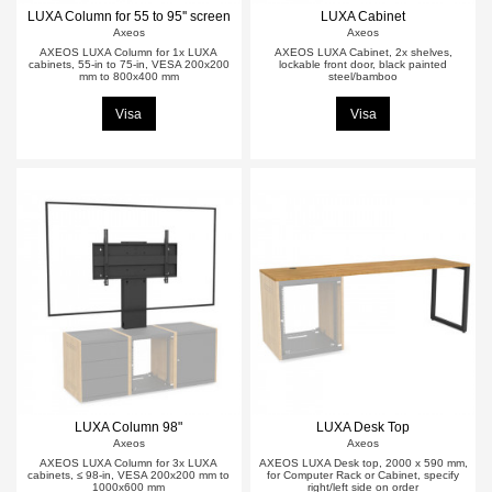
LUXA Column for 55 to 95'' screen
LUXA Cabinet
Axeos
Axeos
AXEOS LUXA Column for 1x LUXA
AXEOS LUXA Cabinet, 2x shelves,
cabinets, 55-in to 75-in, VESA 200x200
lockable front door, black painted
mm to 800x400 mm
steel/bamboo
Visa
Visa
LUXA Column 98"
LUXA Desk Top
Axeos
Axeos
AXEOS LUXA Column for 3x LUXA
AXEOS LUXA Desk top, 2000 x 590 mm,
cabinets, ≤ 98-in, VESA 200x200 mm to
for Computer Rack or Cabinet, specify
1000x600 mm
right/left side on order