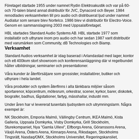
Företaget startade 1955 under namnet Rydin Elektroakustik och var på 60-
och 70-talen bland annat distributör för JVC, Dynacord och Beyer. 1984
renodlades verksamheten till pro audio och distribuerat ljud under namnet
Audiatur som senare blev Nortelco. 1986 blev vi distributör för Electro-Voice.
Genom en sammanslagning 2003 med Uppsalaföretaget.
HBL startades Standard Audio Systems AB. HBL startade 1977 som
installatör och uthyrare inom pro audio och har sedan 1987 varit distributör
med varumärken som Community, dB Technologies och Biamp.
Verksamhet
Standard Audios verksamhet är idag baserad i Arlandastad med lager, kontor
och ett 400kvm stort showroom och konferensanläggning där vi regelbundet
håller utbildningar, seminarier och presentationer.
Våra kunder är återförsäljare som grossister, installatörer, butiker och
uthyrare i hela landet.
Våra produkter och system återfinns i alla tänkbara miljöer såsom
sportarenor, köpcentrum, mötesrum, orkestrar, scener, kyrkor, barer, diskotek,
biografer, badhus, tågstationer, fartyg, mässhallar, industri mm.
Under åren har vi levererat tusentals ljudsystem och utrymningslarm. Några
exempel är:
NK Stockholm, Emporia Malmö, Vällingby Centrum, IKEA Malmö, Kista
Galleria, Uppsala Domkyrka, Visby Domkyrka, Grill Stockholm,
Sturekompaniet, Nya ”Gamla Ullevi”, Elfborgs Arena, Göranssons Arena,
Växjö Arena, Östers Arena, Kinnarps Arena, Riksdagen, Stockholms
Tingsrätt, Nasdaq/OMX, Stockholms Universitet, Regeringskansliet,