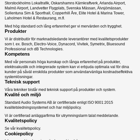
Storstockholms Lokaltrafik, Oskarshamns Kärnkraftverk, Arlanda Airport,
Malmö Airport, Landvetter Flygplats, Svenska Mässan, Älvsjömässan,
Sollentuna Sim & Sporthall, Copperhill Åre, Elite Hotel & Marina Tower,
Laholmen Hotel & Restaurang, m.fl.
Med hög standard och lång erfarenhet ger vi mervärden och trygghet.
Produkter
Vi är distributör för marknadsledande leverantörer med kvalitetsprodukter
som t. ex. Bosch, Electro-Voice, Dynacord, Vivitek, Symetrix, Bluesound
Professional och dB Technologies.
Kompetens
Med vår personals höga kunskap och långa erfarenhet på produkter,
elektroakustik och integrerade system kan vi erbjuda optimala val för dina
kunder på såväl enskilda produkter som användarvänliga kostnadseffektiva
systemlösningar.
Teknisk support
Våra tekniker bistår med teknisk support på produkter och system.
Kvalité och miljö
Standard Audio Systems AB är certifierade enligt ISO 9001:2015
kvalitetsledningssystemet och har miljöpolicy.
Vi är certifierad anläggarfirma för utrymningslarm talat meddelande.
Kvalitetspolicy
Se vår kvalitetspolicy
.
Cookiepolicy