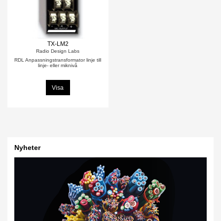
TX-LM2
Radio Design Labs
RDL Anpassningstransformator linje till
linje- eller miknivå
Visa
Nyheter