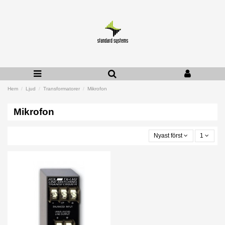
Hem
Ljud
Transformatorer
Mikrofon
Mikrofon
Nyast först
1