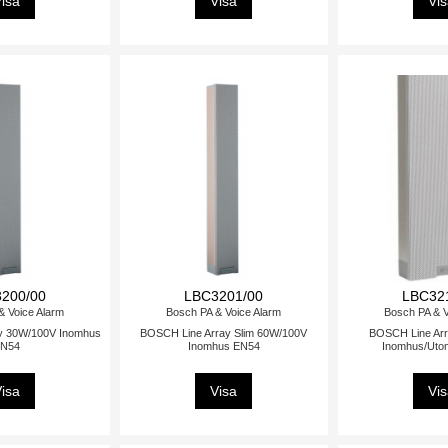
isa
Visa
Vi
200/00
LBC3201/00
LBC32
& Voice Alarm
Bosch PA & Voice Alarm
Bosch PA & V
y 30W/100V Inomhus
BOSCH Line Array Slim 60W/100V
BOSCH Line Ar
N54
Inomhus EN54
Inomhus/Uto
isa
Visa
Vi