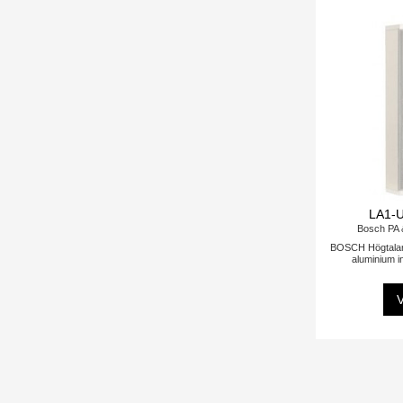
LA1-
Bosch PA 
BOSCH Högtalar
aluminium i
V