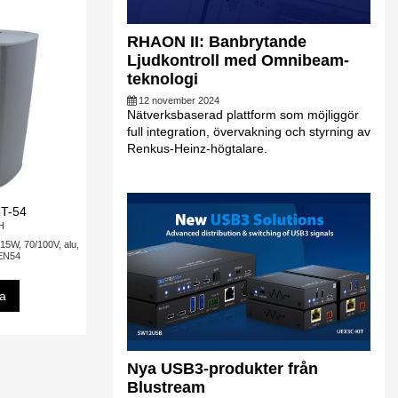
RHAON II: Banbrytande
Ljudkontroll med Omnibeam-
teknologi
12 november 2024
Nätverksbaserad plattform som möjliggör
full integration, övervakning och styrning av
Renkus-Heinz-högtalare.
T-54
H
15W, 70/100V, alu,
 EN54
sa
Nya USB3-produkter från
Blustream