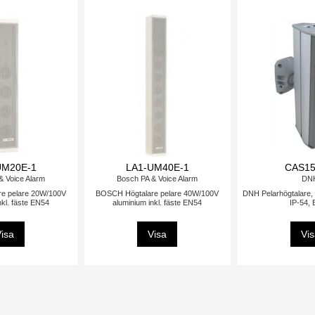
UM20E-1
LA1-UM40E-1
CAS15
& Voice Alarm
Bosch PA & Voice Alarm
DN
e pelare 20W/100V
BOSCH Högtalare pelare 40W/100V
DNH Pelarhögtalare, 
nkl. fäste EN54
aluminium inkl. fäste EN54
IP-54,
isa
Visa
Vi