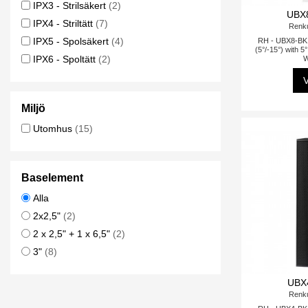
IPX3 - Strilsäkert
(2)
UBX8
IPX4 - Striltätt
(7)
Renk
IPX5 - Spolsäkert
(4)
RH - UBX8-BK 
(5°/-15°) with 5°
IPX6 - Spoltätt
(2)
W
V
Miljö
Utomhus
(15)
Baselement
Alla
2x2,5"
(2)
2 x 2,5" + 1 x 6,5"
(2)
3"
(8)
UBX4
Renk