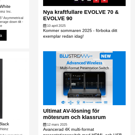
White
Nya kraftfullare EVOLVE 70 &
inz Inc.
EVOLVE 90
° Asymmetrical
verage down tilt -
te
10 april 2025
Kommer sommaren 2025 - förboka ditt
sa
exemplar redan idag!
Ultimat AV-lösning för
mötesrum och klassrum
Black
12 mars 2025
Avancerad 4K multi-format
Heinz