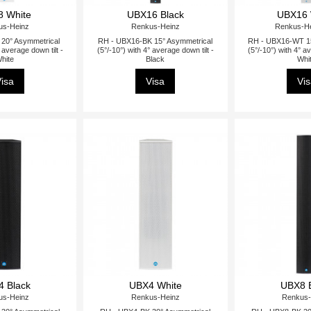
 White
UBX16 Black
UBX16 
us-Heinz
Renkus-Heinz
Renkus-He
20° Asymmetrical
RH - UBX16-BK 15° Asymmetrical
RH - UBX16-WT 15
 average down tilt -
(5°/-10°) with 4° average down tilt -
(5°/-10°) with 4° a
hite
Black
Whi
isa
Visa
Vi
 Black
UBX4 White
UBX8 
us-Heinz
Renkus-Heinz
Renkus-