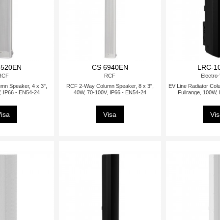
6520EN
CS 6940EN
LRC-1
RCF
RCF
Electro
n Speaker, 4 x 3",
RCF 2-Way Column Speaker, 8 x 3",
EV Line Radiator Col
, IP66 - EN54-24
40W, 70-100V, IP66 - EN54-24
Fullrange, 100W,
isa
Visa
Vi