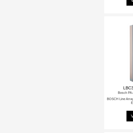
V
LBC3
Bosch PA 
BOSCH Line Arra
E
V