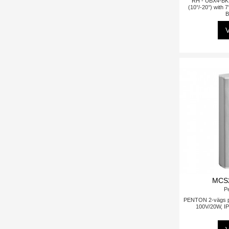
RH - UBX4-BK 
(10°/-20°) with 7
B
V
MCS
P
PENTON 2-vägs pel
100V/20W, IP