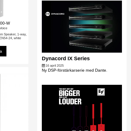
100-W
-Voice
um Speaker, 1-way,
 EN54-24, white
sa
Dynacord IX Series
16 april 2025
Ny DSP-förstärkarserie med Dante.