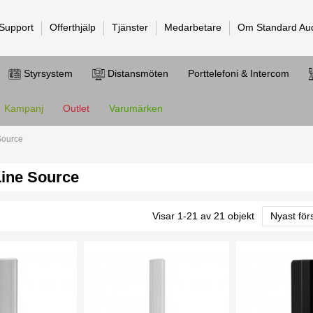
 Support
Offerthjälp
Tjänster
Medarbetare
Om Standard Au
Styrsystem
Distansmöten
Porttelefoni & Intercom
Kampanj
Outlet
Varumärken
Source
Line Source
Visar 1-21 av 21 objekt
Nyast för