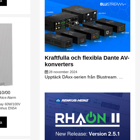
sa
Kraftfulla och flexibla Dante AV-
konverters
28 november 2024
Upptäck DAxx-serien från Blustream. ...
10/00
oice Alarm
ray 60W/100V
mhus EN54
sa