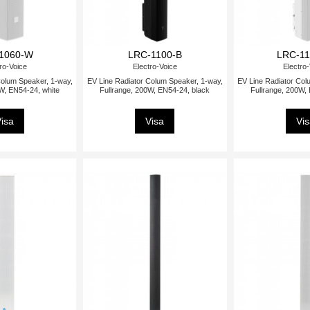
1060-W
LRC-1100-B
LRC-1
ro-Voice
Electro-Voice
Electro
Colum Speaker, 1-way,
EV Line Radiator Colum Speaker, 1-way,
EV Line Radiator Col
W, EN54-24, white
Fullrange, 200W, EN54-24, black
Fullrange, 200W,
isa
Visa
Vi