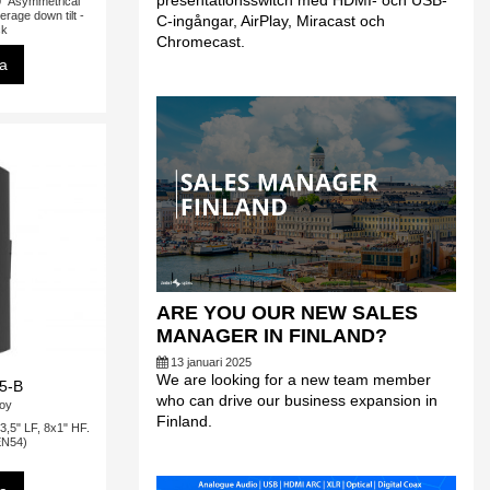
presentationsswitch med HDMI- och USB-
° Asymmetrical
verage down tilt -
C-ingångar, AirPlay, Miracast och
ck
Chromecast.
sa
ARE YOU OUR NEW SALES
MANAGER IN FINLAND?
13 januari 2025
We are looking for a new team member
5-B
who can drive our business expansion in
oy
Finland.
3,5" LF, 8x1" HF.
EN54)