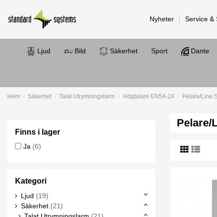
Nyheter
Service &
Ljud
Bild
Säkerhet
Sport
Dante
Hem
Säkerhet
Talat Utrymningslarm
Högtalare EN54-24
Pelare/Line 
Pelare/
Finns i lager
Ja
(6)
Kategori
Ljud
(19)
Säkerhet
(21)
Talat Utrymningslarm
(21)