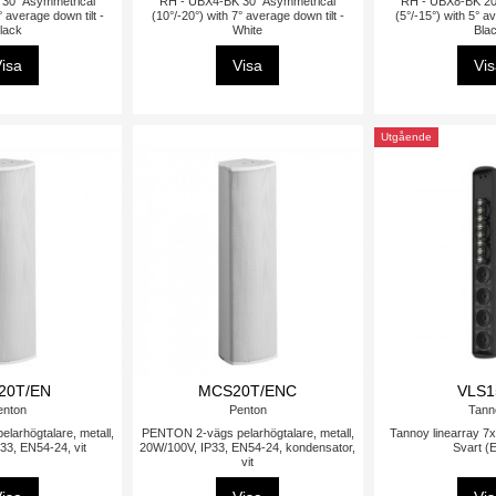
30° Asymmetrical
RH - UBX4-BK 30° Asymmetrical
RH - UBX8-BK 20
° average down tilt -
(10°/-20°) with 7° average down tilt -
(5°/-15°) with 5° a
lack
White
Bla
isa
Visa
Vi
Utgående
20T/EN
MCS20T/ENC
VLS1
enton
Penton
Tann
arhögtalare, metall,
PENTON 2-vägs pelarhögtalare, metall,
Tannoy linearray 7x
33, EN54-24, vit
20W/100V, IP33, EN54-24, kondensator,
Svart (
vit