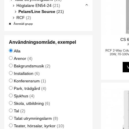
Högtalare EN54-24
(21)
Pelare/Line Source
(21)
RCF
(2)
Återställ grupp
CS 
Användningsområde, exempel
Alla
RCF 2-Way Colum
20W, 70-100V
Arenor
(4)
Bakgrundsmusik
(2)
V
Installation
(6)
Konferensrum
(1)
Park, trädgård
(4)
Sjukhus
(4)
Skola, utbildning
(6)
Tal
(2)
Talat utrymningslarm
(8)
Teater, hörsalar, kyrkor
(10)