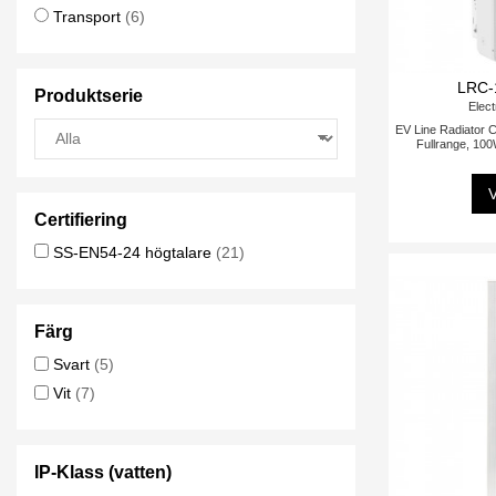
Transport
(6)
LRC-
Produktserie
Elect
EV Line Radiator 
Fullrange, 100
V
Certifiering
SS-EN54-24 högtalare
(21)
Färg
Svart
(5)
Vit
(7)
IP-Klass (vatten)