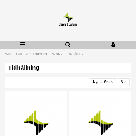
Hem
Säkerhet
Tidgivning
Huvudur
Tidhållning
Tidhållning
Nyast först
6