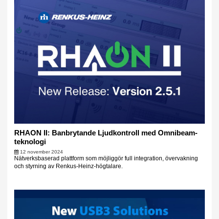
RHAON II: Banbrytande Ljudkontroll med Omnibeam-
teknologi
12 november 2024
Nätverksbaserad plattform som möjliggör full integration, övervakning
och styrning av Renkus-Heinz-högtalare.