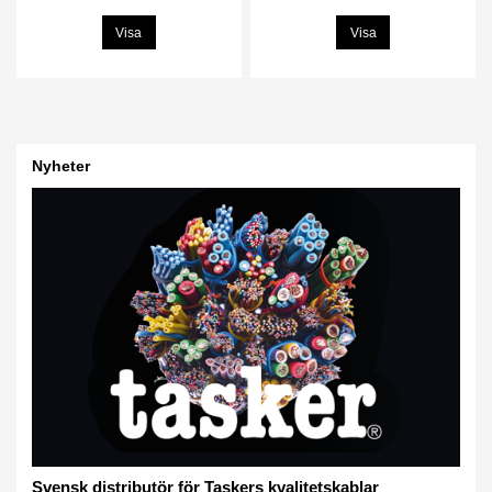
Visa
Visa
Nyheter
Svensk distributör för Taskers kvalitetskablar