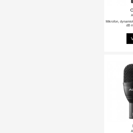
A
Mikrofon, dynamis
dB 
V
A