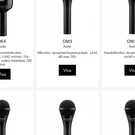
D6X
OM3
OM
udix
Audix
Aud
umentmikrofon,
Mikrofon, dynamisk/hyperkardioid, ≥144
Handmikrofon, dynam
, 0.842 mVrms / Pa -
dB max SPL
on/off 
r, output impedans 280
ohm
Visa
Vi
isa