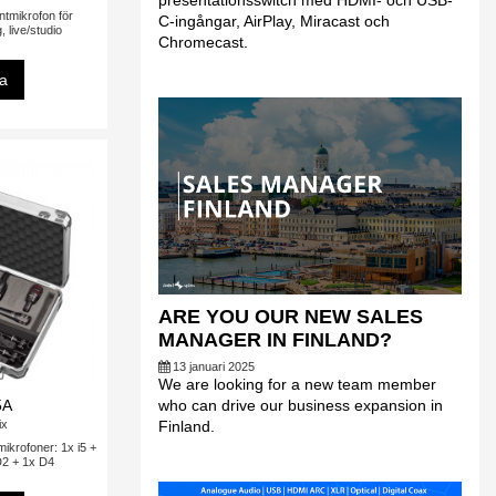
presentationsswitch med HDMI- och USB-
tmikrofon för
C-ingångar, AirPlay, Miracast och
, live/studio
Chromecast.
sa
ARE YOU OUR NEW SALES
MANAGER IN FINLAND?
13 januari 2025
We are looking for a new team member
who can drive our business expansion in
5A
ix
Finland.
ikrofoner: 1x i5 +
D2 + 1x D4