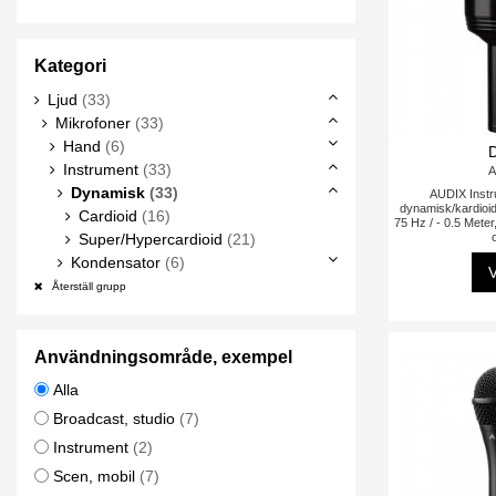
Kategori
Ljud
(33)
Mikrofoner
(33)
Hand
(6)
Instrument
(33)
A
Dynamisk
(33)
AUDIX Instr
dynamisk/kardioid
Cardioid
(16)
75 Hz / - 0.5 Mete
Super/Hypercardioid
(21)
Kondensator
(6)
V
Återställ grupp
Användningsområde, exempel
Alla
Broadcast, studio
(7)
Instrument
(2)
Scen, mobil
(7)