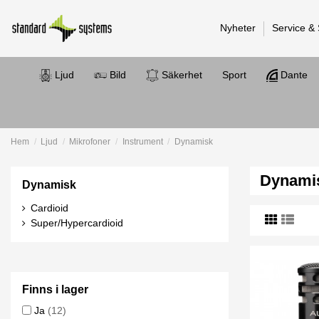
Nyheter
Service &
Ljud
Bild
Säkerhet
Sport
Dante
Hem
Ljud
Mikrofoner
Instrument
Dynamisk
Dynami
Dynamisk
Cardioid
Super/Hypercardioid
Finns i lager
Ja
(12)