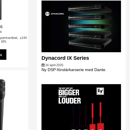
6
ix
yperkardioid, ≥144
 SPL
sa
Dynacord IX Series
16 april 2025
Ny DSP-förstärkarserie med Dante.