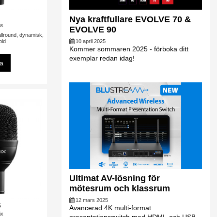
Nya kraftfullare EVOLVE 70 &
ix
EVOLVE 90
allround, dynamisk,
oid
10 april 2025
Kommer sommaren 2025 - förboka ditt
exemplar redan idag!
sa
Ultimat AV-lösning för
mötesrum och klassrum
12 mars 2025
6
Avancerad 4K multi-format
ix