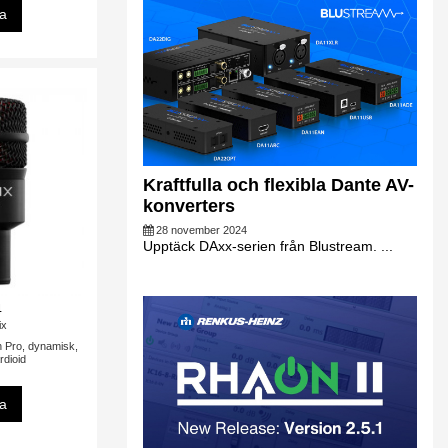
sa
Kraftfulla och flexibla Dante AV-
konverters
28 november 2024
Upptäck DAxx-serien från Blustream. ...
4
ix
n Pro, dynamisk,
rdioid
sa