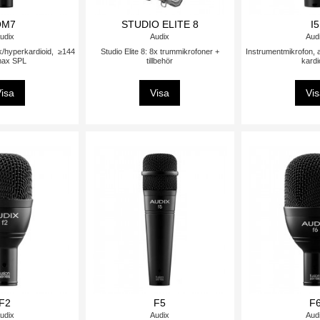
OM7
STUDIO ELITE 8
I5
udix
Audix
Aud
k/hyperkardioid, ≥144
Studio Elite 8: 8x trummikrofoner +
Instrumentmikrofon, 
max SPL
tillbehör
kardi
isa
Visa
Vi
F2
F5
F
udix
Audix
Aud