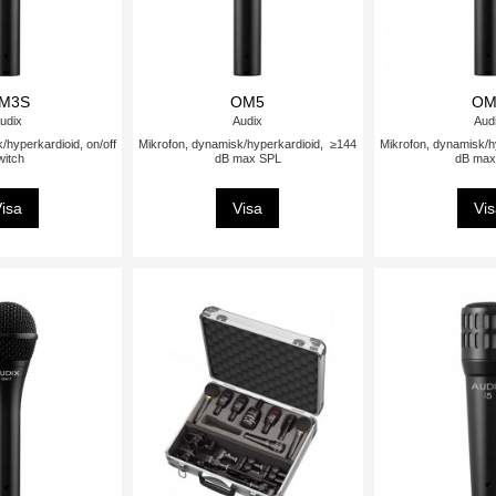
M3S
OM5
OM
udix
Audix
Aud
/hyperkardioid, on/off
Mikrofon, dynamisk/hyperkardioid, ≥144
Mikrofon, dynamisk/h
witch
dB max SPL
dB max
isa
Visa
Vi