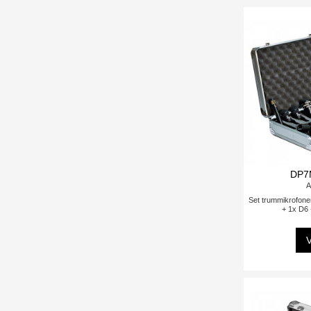
DP7
A
Set trummikrofone
+ 1x D6
V