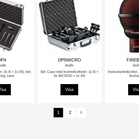
DP4
DP5MICRO
FIRE
udix
Audix
Aud
: 3x i5 + 1x D6, inkl.
Set: Case med trummikrofoner: 1x i5 +
Instrumentmikrofon,
ing, case
3x MICROD + 1x D6
live/st
isa
Visa
Vi
1
2