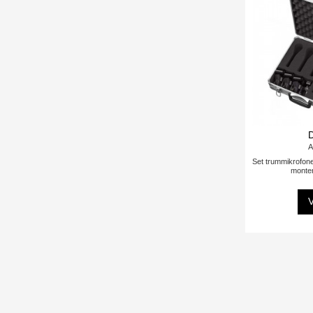
A
Set trummikrofoner
monter
V