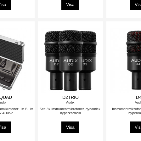
isa
Visa
Vi
 QUAD
D2TRIO
D
udix
Audix
Aud
mikrofoner: 1x i5, 1x
Set: 3x Instrumentmikrofoner, dynamisk,
Instrumentmikrofo
2x ADX52
hyperkardioid
hyperka
isa
Visa
Vi