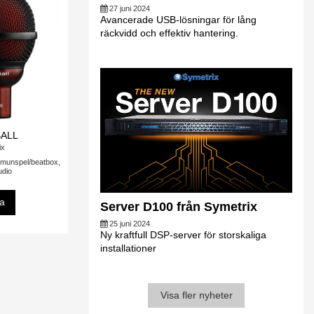
27 juni 2024
Avancerade USB-lösningar för lång
räckvidd och effektiv hantering.
BALL
ix
 munspel/beatbox,
udio
sa
Server D100 från Symetrix
25 juni 2024
Ny kraftfull DSP-server för storskaliga
installationer
Visa fler nyheter