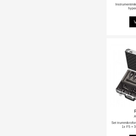
Instrumentmik
hyper
V
A
Set trummikrofone
1x F5 + 3