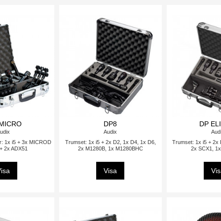
MICRO
DP8
DP EL
udix
Audix
Aud
r: 1x i5 + 3x MICROD
Trumset: 1x i5 + 2x D2, 1x D4, 1x D6,
Trumset: 1x i5 + 2x
 + 2x ADX51
2x M1280B, 1x M1280BHC
2x SCX1, 1
isa
Visa
Vi