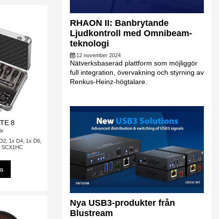
RHAON II: Banbrytande
Ljudkontroll med Omnibeam-
teknologi
12 november 2024
Nätverksbaserad plattform som möjliggör
full integration, övervakning och styrning av
Renkus-Heinz-högtalare.
ITE 8
ix
 D2, 1x D4, 1x D6,
x SCX1HC
sa
Nya USB3-produkter från
Blustream