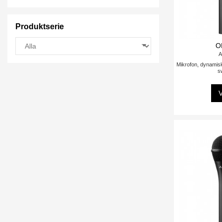
Produktserie
O
A
Mikrofon, dynamisk
s
V