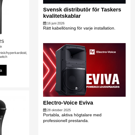
Svensk distributör för Taskers
kvalitetskablar
16 juni 2026
Rätt kabellösning för varje installation.
2S
ix
isk/hyperkardioid,
switch
sa
Electro-Voice Eviva
28 oktober 2025
Portabla, aktiva högtalare med
professionell prestanda.