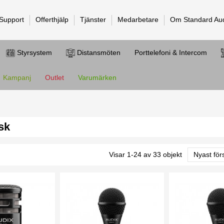
 Support
Offerthjälp
Tjänster
Medarbetare
Om Standard Au
Styrsystem
Distansmöten
Porttelefoni & Intercom
Kampanj
Outlet
Varumärken
sk
Visar 1-24 av 33 objekt
Nyast för