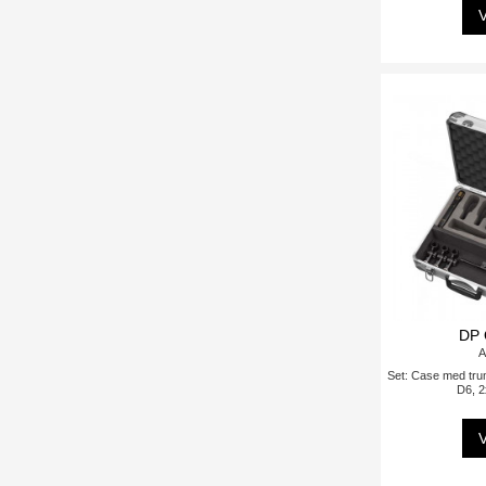
V
DP
A
Set: Case med trum
D6, 
V