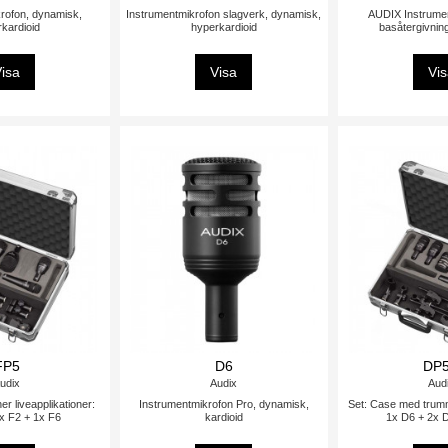
rofon, dynamisk,
Instrumentmikrofon slagverk, dynamisk,
AUDIX Instrumen
kardioid
hyperkardioid
basåtergivning
isa
Visa
Vi
FP5
D6
DP
udix
Audix
Aud
r liveapplikationer:
Instrumentmikrofon Pro, dynamisk,
Set: Case med trumm
x F2 + 1x F6
kardioid
1x D6 + 2x 