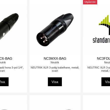
Utgående
C6-BAG
NC3MXX-BAG
NC3FD
utrik
Neutrik
Neut
dd hona 3-pol 1/4",
NEUTRIK XLR 3-polig kabelhane, metall,
NEUTRIC XLR 3-po
vart
svart
metall,
isa
Visa
Vi