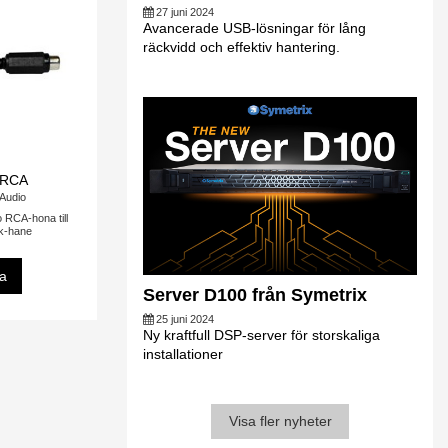
27 juni 2024
Avancerade USB-lösningar för lång
räckvidd och effektiv hantering.
-RCA
 Audio
RCA-hona till
k-hane
sa
Server D100 från Symetrix
25 juni 2024
Ny kraftfull DSP-server för storskaliga
installationer
Visa fler nyheter