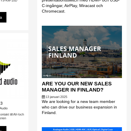
presentationsswitch med HDMI- och USB-
em YS-KM-10D
C-ingångar, AirPlay, Miracast och
Chromecast.
sa
ARE YOU OUR NEW SALES
MANAGER IN FINLAND?
13 januari 2025
We are looking for a new team member
-3
who can drive our business expansion in
 Audio
Finland.
takt till AV-/och
rien