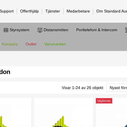
 Support
Offerthjälp
Tjänster
Medarbetare
Om Standard Au
Styrsystem
Distansmöten
Porttelefoni & Intercom
Kampanj
Outlet
Varumärken
tdon
Visar 1-24 av 26 objekt
Nyast för
Utgående