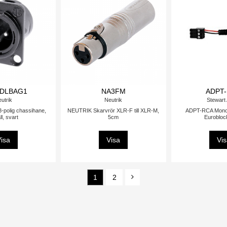
DLBAG1
NA3FM
ADPT
utrik
Neutrik
Stewart
polig chassihane,
NEUTRIK Skarvrör XLR-F till XLR-M,
ADPT-RCA Mono 
l, svart
5cm
Eurobloc
isa
Visa
Vi
1
2