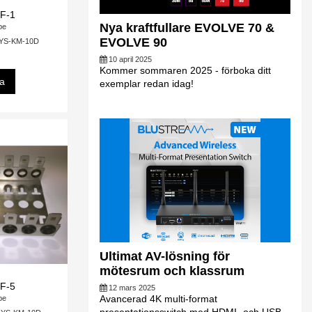
F-1
Nya kraftfullare EVOLVE 70 &
pe
EVOLVE 90
n YS-KM-10D
10 april 2025
Kommer sommaren 2025 - förboka ditt
sa
exemplar redan idag!
Ultimat AV-lösning för
mötesrum och klassrum
F-5
12 mars 2025
Avancerad 4K multi-format
pe