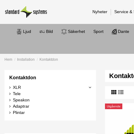
Nyheter
Service &
Ljud
Bild
Säkerhet
Sport
Dante
Hem
Installation
Kontaktdon
Kontak
Kontaktdon
XLR
Tele
Speakon
Adaptrar
Utgående
Plintar