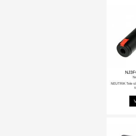
NJ3F
Ne
NEUTRIK Tele sla
s
V