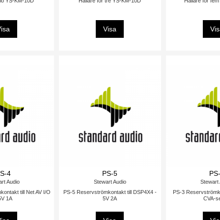
 tio YS-KM-10D
Hållare för tre YS-KM-10D
Hållare för f
isa
Visa
Vi
S-4
PS-5
PS
rt Audio
Stewart Audio
Stewart
ntakt till Net AV I/O
PS-5 Reservströmkontakt till DSP4X4 -
PS-3 Reservströmkon
5V 1A
5V 2A
CVA-se