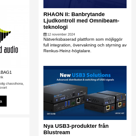
RHAON II: Banbrytande
Ljudkontroll med Omnibeam-
teknologi
12 november 2024
Nätverksbaserad plattform som möjliggör
full integration, övervakning och styrning av
Renkus-Heinz-högtalare.
LBAG1
rik
lig chassihona,
 svart
sa
Nya USB3-produkter från
Blustream