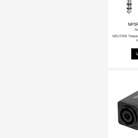
NP3
Ne
NEUTRIK Teleplu
s
V