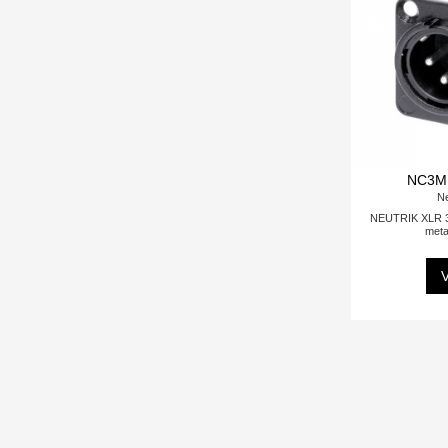
NC3M
Ne
NEUTRIK XLR 3-
metal
V