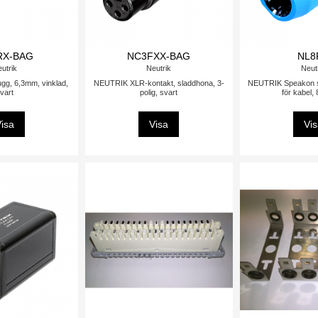
RX-BAG
NC3FXX-BAG
NL8
utrik
Neutrik
Neut
gg, 6,3mm, vinklad,
NEUTRIK XLR-kontakt, sladdhona, 3-
NEUTRIK Speakon sl
vart
polig, svart
för kabel
isa
Visa
Vi