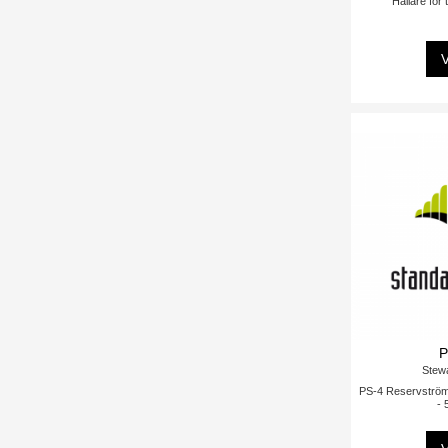
Hållare för
V
P
Stewa
PS-4 Reservströmko
- 