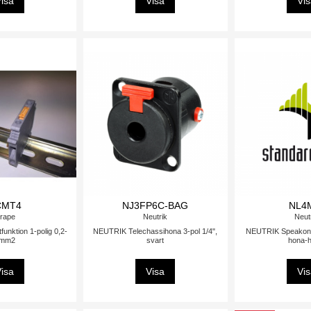
isa
Visa
Vi
CMT4
NJ3FP6C-BAG
NL4
rape
Neutrik
Neut
funktion 1-polig 0,2-
NEUTRIK Telechassihona 3-pol 1/4",
NEUTRIK Speakon, 
mm2
svart
hona-
isa
Visa
Vi