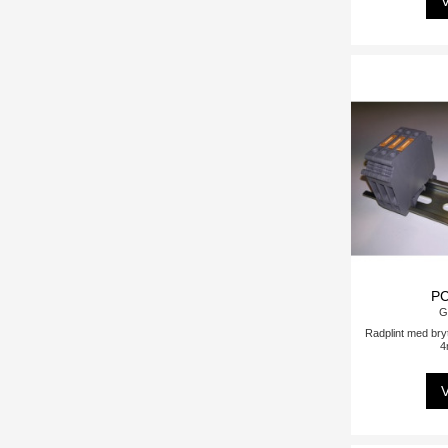
V
P
G
Radplint med bryt
4
V