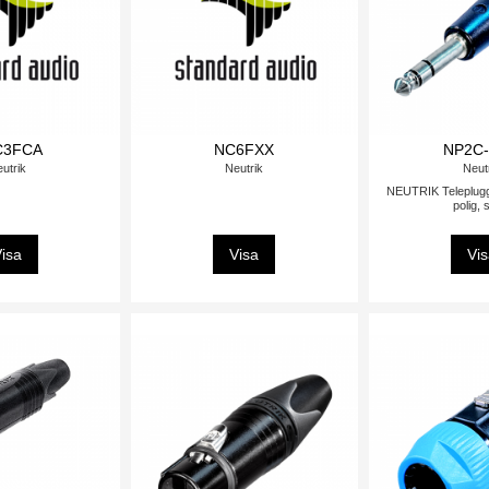
C3FCA
NC6FXX
NP2C
utrik
Neutrik
Neut
NEUTRIK Teleplugg
polig, 
isa
Visa
Vi