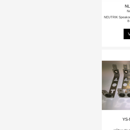
N
Ne
NEUTRIK Speakon 
8-
V
YS-