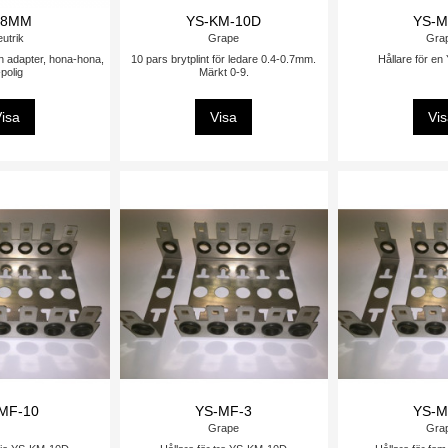
L8MM
YS-KM-10D
YS-M
utrik
Grape
Gra
adapter, hona-hona,
10 pars brytplint för ledare 0.4-0.7mm.
Hållare för e
polig
Märkt 0-9.
isa
Visa
Vi
MF-10
YS-MF-3
YS-M
Grape
Gra