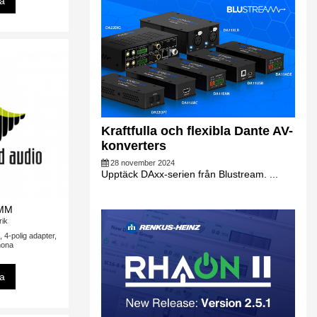
sa
Kraftfulla och flexibla Dante AV-
konverters
28 november 2024
Upptäck DAxx-serien från Blustream. ...
MM
rik
4-polig adapter,
hona
sa