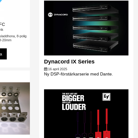
FC
rik
addhona, 8-polig
, 8-20mm
sa
Dynacord IX Series
16 april 2025
Ny DSP-förstärkarserie med Dante.