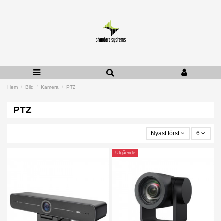
Hem
Bild
Kamera
PTZ
PTZ
Nyast först
6
Utgående