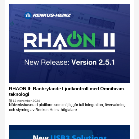
RHAON II: Banbrytande Ljudkontroll med Omnibeam-
teknologi
12 november 2024
Nätverksbaserad plattform som möjliggör full integration, övervakning
och styrning av Renkus-Heinz-högtalare.