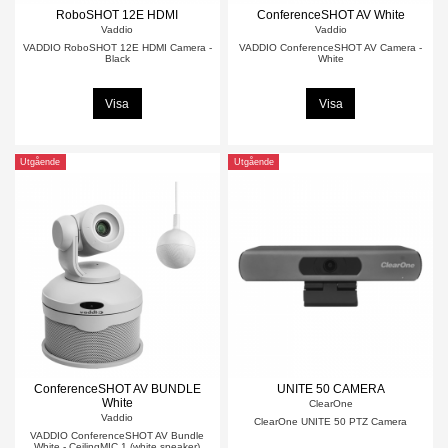
RoboSHOT 12E HDMI
ConferenceSHOT AV White
Vaddio
Vaddio
VADDIO RoboSHOT 12E HDMI Camera -
VADDIO ConferenceSHOT AV Camera -
Black
White
Visa
Visa
Utgående
Utgående
ConferenceSHOT AV BUNDLE
UNITE 50 CAMERA
White
ClearOne
Vaddio
ClearOne UNITE 50 PTZ Camera
VADDIO ConferenceSHOT AV Bundle
White - CeilingMIC 1 (white speaker)