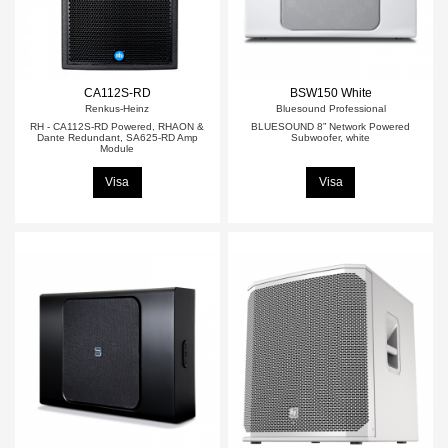
CA112S-RD
BSW150 White
Renkus-Heinz
Bluesound Professional
RH - CA112S-RD Powered, RHAON &
BLUESOUND 8” Network Powered
Dante Redundant, SA625-RD Amp
Subwoofer, white
Module
Visa
Visa