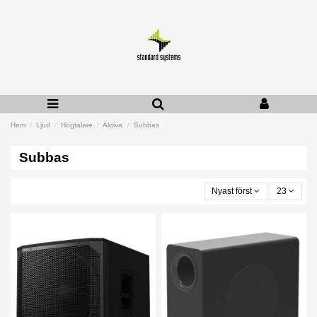
Hem
Ljud
Högtalare
Aktiva
Subbas
Subbas
Nyast först
23