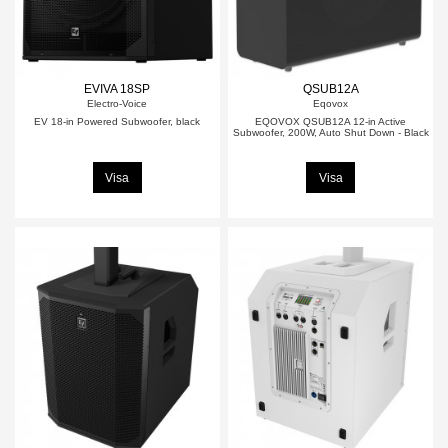
EVIVA 18SP
QSUB12A
Electro-Voice
Eqovox
EV 18-in Powered Subwoofer, black
EQOVOX QSUB12A 12-in Active
Subwoofer, 200W, Auto Shut Down - Black
Visa
Visa