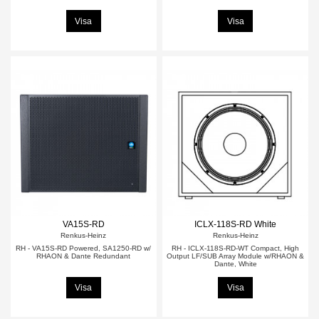
Visa
Visa
VA15S-RD
ICLX-118S-RD White
Renkus-Heinz
Renkus-Heinz
RH - VA15S-RD Powered, SA1250-RD w/
RH - ICLX-118S-RD-WT Compact, High
RHAON & Dante Redundant
Output LF/SUB Array Module w/RHAON &
Dante, White
Visa
Visa