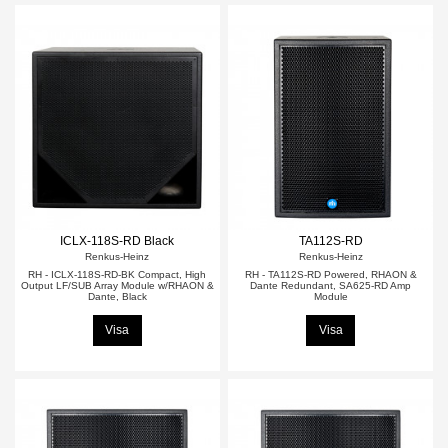
ICLX-118S-RD Black
TA112S-RD
Renkus-Heinz
Renkus-Heinz
RH - ICLX-118S-RD-BK Compact, High
RH - TA112S-RD Powered, RHAON &
Output LF/SUB Array Module w/RHAON &
Dante Redundant, SA625-RD Amp
Dante, Black
Module
Visa
Visa