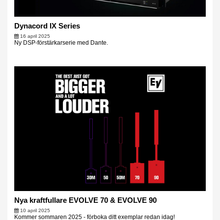
Dynacord IX Series
16 april 2025
Ny DSP-förstärkarserie med Dante.
Nya kraftfullare EVOLVE 70 & EVOLVE 90
10 april 2025
Kommer sommaren 2025 - förboka ditt exemplar redan idag!