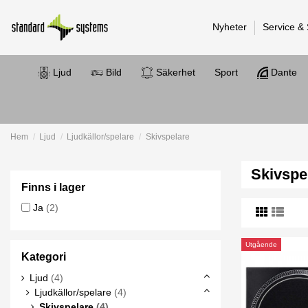
Nyheter
Service &
Ljud
Bild
Säkerhet
Sport
Dante
Hem
Ljud
Ljudkällor/spelare
Skivspelare
Skivspe
Finns i lager
Ja
(2)
Utgående
Kategori
Ljud
(4)
Ljudkällor/spelare
(4)
Skivspelare
(4)