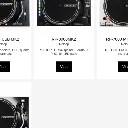
0 USB MK2
RP-8000MK2
RP-7000 M
eloop
Reloop
Relo
pelare, USB, quartz
RELOOP DJ-skivspelare, Serato DJ
RELOOP Pro DJ-
tallchassi
PRO, 8x LED pads
silverf
isa
Visa
Vi