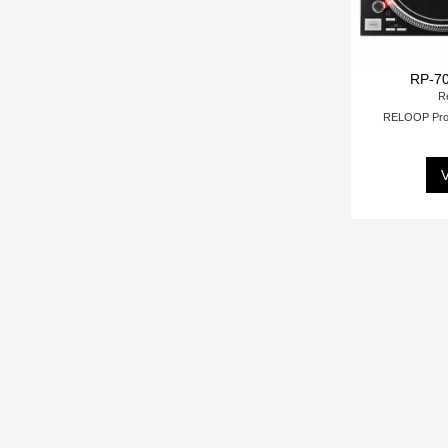
RP-7
R
RELOOP Pro 
V