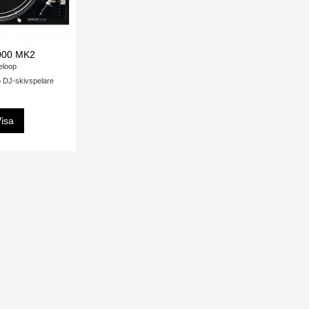
000 MK2
eloop
DJ-skivspelare
isa