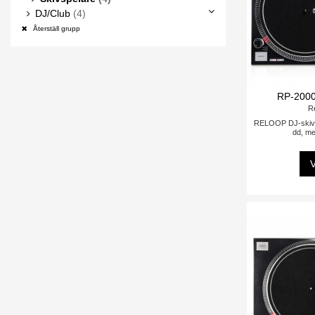
DJ/Club
(4)
Återställ grupp
RP-200
R
RELOOP DJ-skivs
dd, me
V