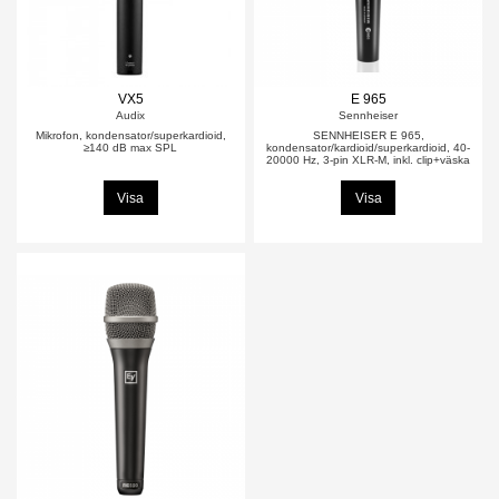
VX5
E 965
Audix
Sennheiser
Mikrofon, kondensator/superkardioid,
SENNHEISER E 965,
≥140 dB max SPL
kondensator/kardioid/superkardioid, 40-
20000 Hz, 3-pin XLR-M, inkl. clip+väska
Visa
Visa