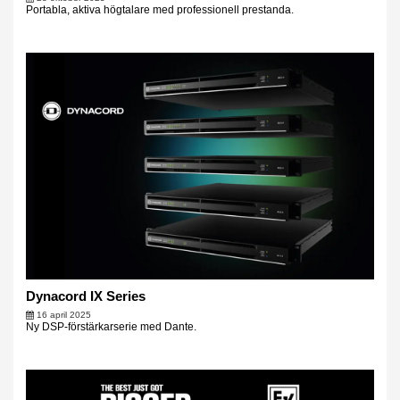
Portabla, aktiva högtalare med professionell prestanda.
Dynacord IX Series
16 april 2025
Ny DSP-förstärkarserie med Dante.