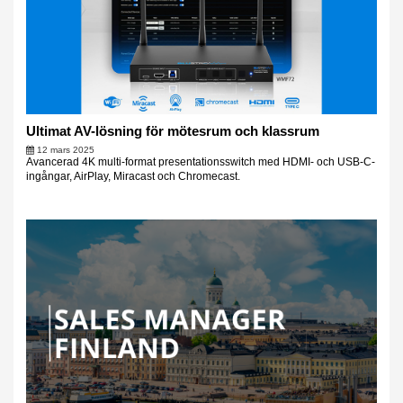
Ultimat AV-lösning för mötesrum och klassrum
12 mars 2025
Avancerad 4K multi-format presentationsswitch med HDMI- och USB-C-
ingångar, AirPlay, Miracast och Chromecast.