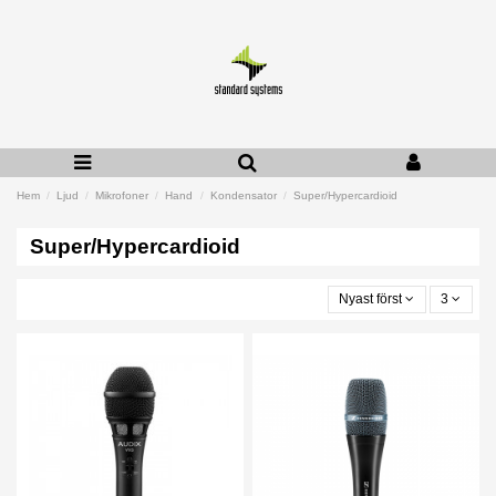
Hem
Ljud
Mikrofoner
Hand
Kondensator
Super/Hypercardioid
Super/Hypercardioid
Nyast först
3