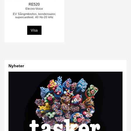
RE520
Electro-Voice
EV Sångmikrofon, kondensator,
supercardioid, 40 Hz-20 kHz
Visa
Nyheter