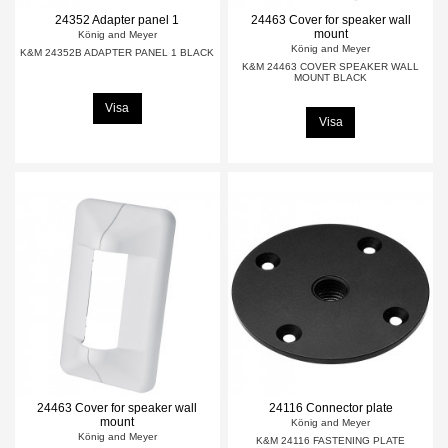
24352 Adapter panel 1
24463 Cover for speaker wall
mount
König and Meyer
König and Meyer
K&M 24352B ADAPTER PANEL 1 BLACK
K&M 24463 COVER SPEAKER WALL
MOUNT BLACK
Visa
Visa
24463 Cover for speaker wall
24116 Connector plate
mount
König and Meyer
König and Meyer
K&M 24116 FASTENING PLATE