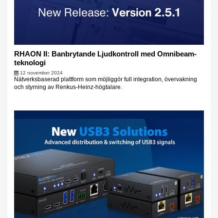
RHAON II: Banbrytande Ljudkontroll med Omnibeam-
teknologi
12 november 2024
Nätverksbaserad plattform som möjliggör full integration, övervakning
och styrning av Renkus-Heinz-högtalare.