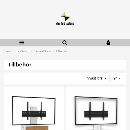
Hem
Installation
Fästen/Stativ
Tillbehör
Tillbehör
Nyast först
24