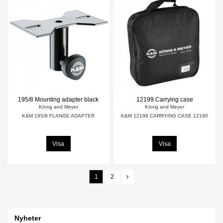
195/8 Mounting adapter black
12199 Carrying case
König and Meyer
König and Meyer
K&M 195/8 FLANGE ADAPTER
K&M 12199 CARRYING CASE 12190
Visa
Visa
1
2
Nyheter