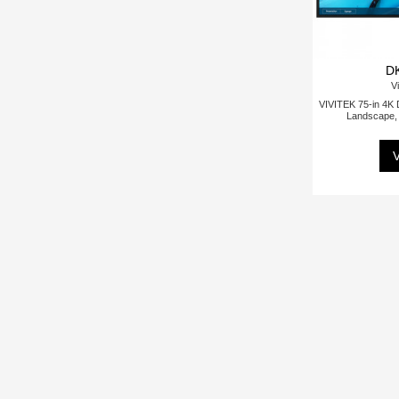
D
Vi
VIVITEK 75-in 4K Di
Landscape, 
V