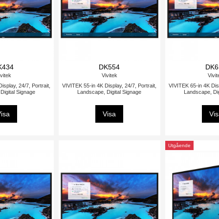
K434
DK554
DK6
vitek
Vivitek
Vivi
splay, 24/7, Portrait,
VIVITEK 55-in 4K Display, 24/7, Portrait,
VIVITEK 65-in 4K Disp
Digital Signage
Landscape, Digital Signage
Landscape, Dig
isa
Visa
Vi
Utgående