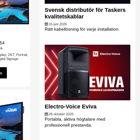
Svensk distributör för Taskers
kvalitetskablar
16 juni 2026
Rätt kabellösning för varje installation.
54
tek
lay, 24/7, Portrait,
ital Signage
sa
Electro-Voice Eviva
28 oktober 2025
Portabla, aktiva högtalare med
professionell prestanda.