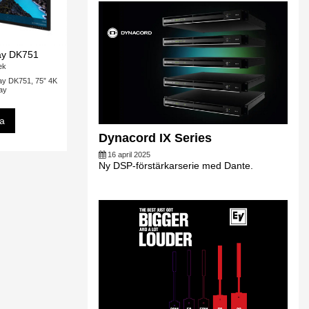
ay DK751
tek
ay DK751, 75” 4K
lay
sa
Dynacord IX Series
16 april 2025
Ny DSP-förstärkarserie med Dante.