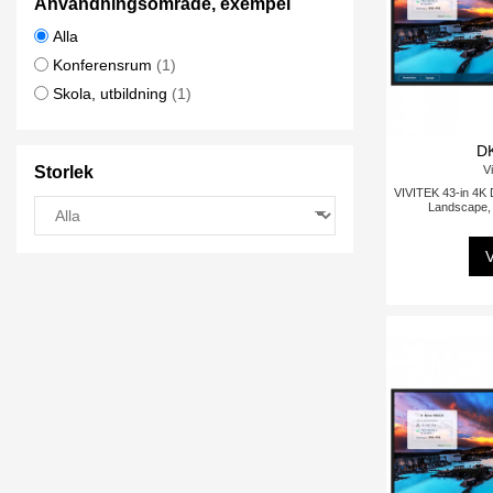
Användningsområde, exempel
Alla
Konferensrum
(1)
Skola, utbildning
(1)
D
Vi
Storlek
VIVITEK 43-in 4K Di
Landscape, 
V