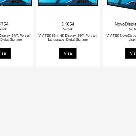
K754
DK854
NovoDispl
vitek
Vivitek
Vivi
splay, 24/7, Portrait,
VIVITEK 85-in 4K Display, 24/7, Portrait,
VIVITEK NovoDispl
Digital Signage
Landscape, Digital Signage
disp
isa
Visa
Vi