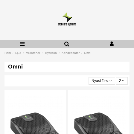
Hem
Ljud
Mikrofoner
Tryckzon
Kondensator
Omni
Omni
Nyast först
2