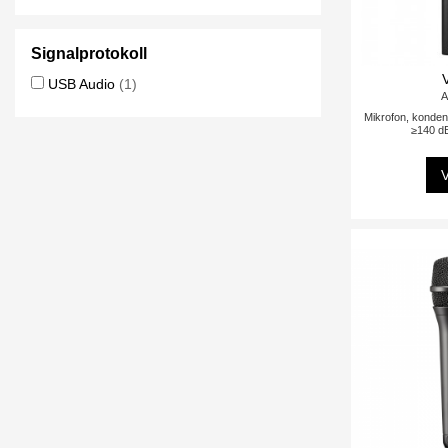
Signalprotokoll
USB Audio
(1)
A
Mikrofon, konden
≥140 d
V