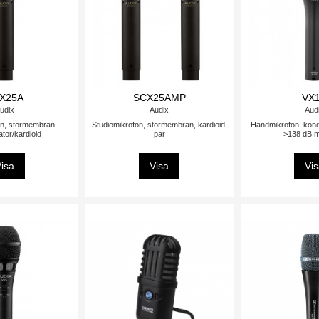
X25A
SCX25AMP
VX
udix
Audix
Aud
on, stormembran,
Studiomikrofon, stormembran, kardioid,
Handmikrofon, kond
tor/kardioid
par
>138 dB 
isa
Visa
Vi