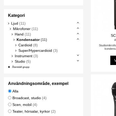
Kategori
Ljud
(11)
Mikrofoner
(11)
Hand
(11)
SC
Kondensator
(11)
A
Cardioid
(8)
Studiomikrof
kondensa
Super/Hypercardioid
(3)
Instrument
(3)
V
Studio
(5)
Återställ grupp
Användningsområde, exempel
Alla
Broadcast, studio
(4)
Scen, mobil
(4)
Teater, hörsalar, kyrkor
(2)