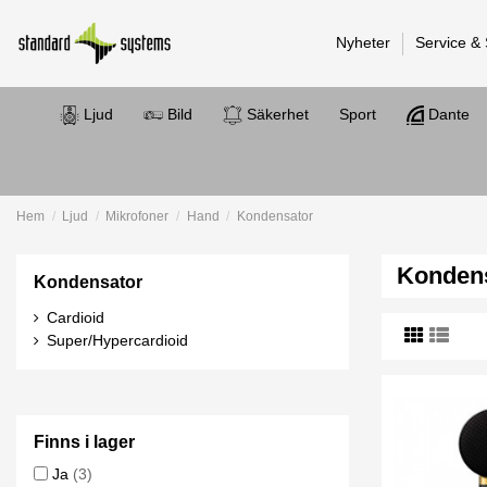
Nyheter
Service &
Ljud
Bild
Säkerhet
Sport
Dante
Hem
Ljud
Mikrofoner
Hand
Kondensator
Konden
Kondensator
Cardioid
Super/Hypercardioid
Finns i lager
Ja
(3)