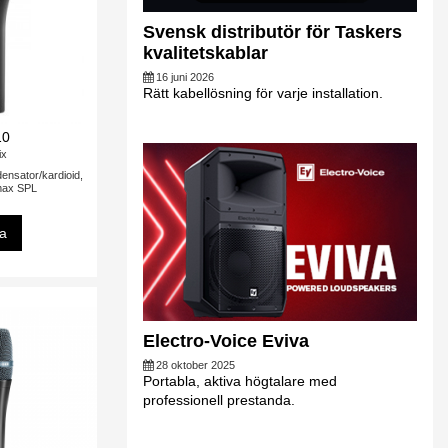
Svensk distributör för Taskers
kvalitetskablar
16 juni 2026
Rätt kabellösning för varje installation.
10
ix
ensator/kardioid,
max SPL
sa
Electro-Voice Eviva
28 oktober 2025
Portabla, aktiva högtalare med
professionell prestanda.