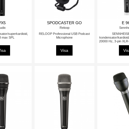
VX5
SPODCASTER GO
E 9
udix
Reloop
Sennhe
sator/superkardioid,
RELOOP Professional USB Podcast
SENNHEISE
B max SPL
Microphone
kondensator/kardioid
20000 Hz, 3-pin XLR-
isa
Visa
Vi