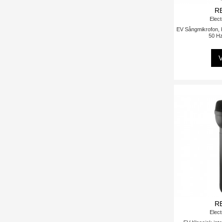
R
Elect
EV Sångmikrofon, k
50 H
V
R
Elect