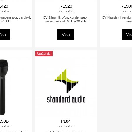
E420
RE520
RE50
ro-Voice
Electro-Voice
Electro
ondensator, cardioid,
EV Sångmikrofon, kondensator,
EV Klassisk intervj
z-20 kHz
supercardioid, 40 Hz-20 kHz
sva
isa
Visa
Vi
Utgående
E50B
PL84
ro-Voice
Electro-Voice