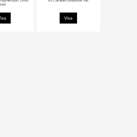
ervjumikrofon, Omni
EV Cardioid condenser mic
vart
isa
Visa