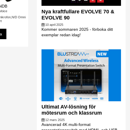
NDB
Nya kraftfullare EVOLVE 70 &
-Voice
EVOLVE 90
umikrofon,N/D Omni
rt
10 april 2025
Kommer sommaren 2025 - förboka ditt
sa
exemplar redan idag!
Ultimat AV-lösning för
mötesrum och klassrum
12 mars 2025
Avancerad 4K multi-format