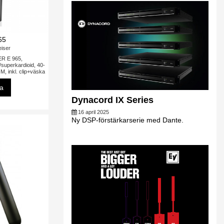
65
iser
R E 965,
/superkardioid, 40-
M, inkl. clip+väska
sa
Dynacord IX Series
16 april 2025
Ny DSP-förstärkarserie med Dante.