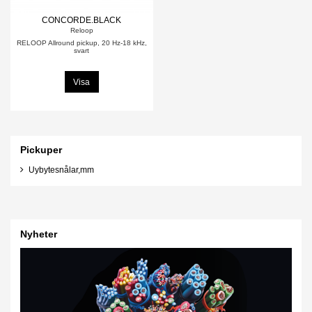
CONCORDE.BLACK
Reloop
RELOOP Allround pickup, 20 Hz-18 kHz,
svart
Visa
Pickuper
Uybytesnålar,mm
Nyheter