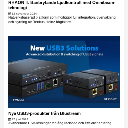
RHAON II: Banbrytande Ljudkontroll med Omnibeam-
teknologi
12 november 2024
Nätverksbaserad plattform som möjliggör full integration, övervakning
och styrning av Renkus-Heinz-högtalare.
Nya USB3-produkter från Blustream
27 juni 2024
Avancerade USB-lösningar för lång räckvidd och effektiv hantering.