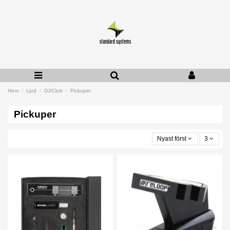
Hem
Ljud
DJ/Club
Pickuper
Pickuper
Nyast först
3