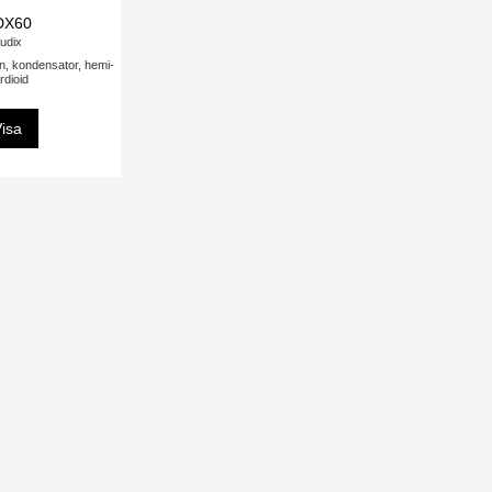
DX60
udix
, kondensator, hemi-
rdioid
isa