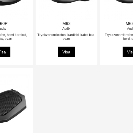
60P
M63
M6
udix
Audix
Aud
on, hemi-kardioid,
Tryckzonsmikrofon, kardioid, kabel bak,
Tryckzonsmikrofon, 
ix, svart
svart
bord, 
isa
Visa
Vi