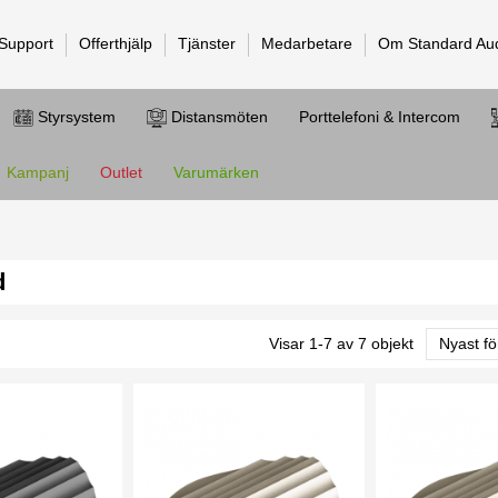
 Support
Offerthjälp
Tjänster
Medarbetare
Om Standard Au
Styrsystem
Distansmöten
Porttelefoni & Intercom
Kampanj
Outlet
Varumärken
d
Visar 1-7 av 7 objekt
Nyast fö