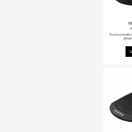
M
A
Tryckzonsmikrof
phoen
V