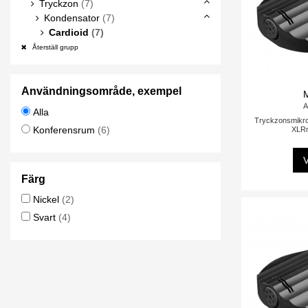
Tryckzon
(7)
Kondensator
(7)
Cardioid
(7)
Återställ grupp
Användningsområde, exempel
A
Alla
Tryckzonsmikrof
Konferensrum
(6)
XLRm
V
Färg
Nickel
(2)
Svart
(4)