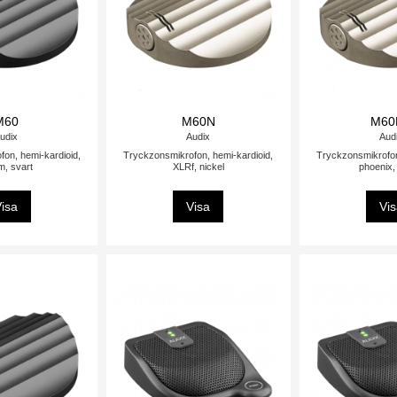
M60
M60N
M60
udix
Audix
Aud
on, hemi-kardioid,
Tryckzonsmikrofon, hemi-kardioid,
Tryckzonsmikrofon
, svart
XLRf, nickel
phoenix,
isa
Visa
Vi