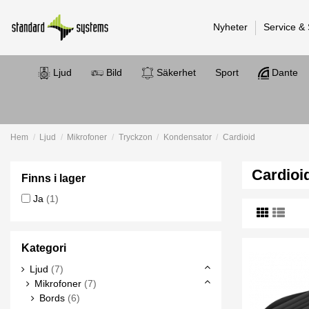
Nyheter
Service &
Ljud
Bild
Säkerhet
Sport
Dante
Hem
Ljud
Mikrofoner
Tryckzon
Kondensator
Cardioid
Cardioi
Finns i lager
Ja
(1)
Kategori
Ljud
(7)
Mikrofoner
(7)
Bords
(6)