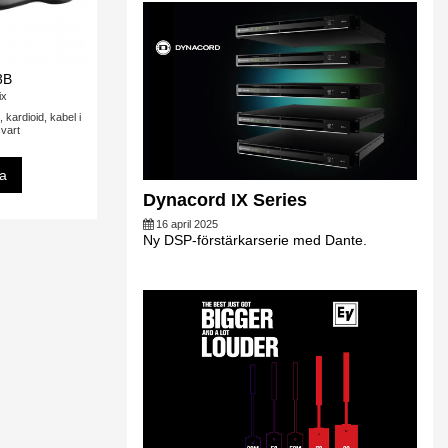
3B
ix
kardioid, kabel i
svart
sa
Dynacord IX Series
16 april 2025
Ny DSP-förstärkarserie med Dante.